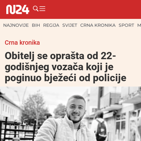
NAJNOVIJE
BIH
REGIJA
SVIJET
CRNA KRONIKA
SPORT
M
Crna kronika
Obitelj se oprašta od 22-
godišnjeg vozača koji je
poginuo bježeći od policije