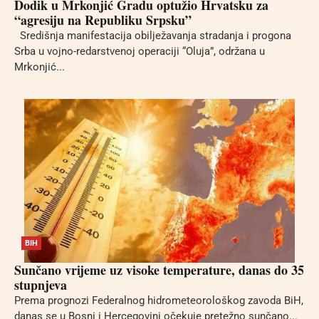
Dodik u Mrkonjić Gradu optužio Hrvatsku za
“agresiju na Republiku Srpsku”
Središnja manifestacija obilježavanja stradanja i progona
Srba u vojno-redarstvenoj operaciji “Oluja”, održana u
Mrkonjić...
BIH
Sunčano vrijeme uz visoke temperature, danas do 35
stupnjeva
Prema prognozi Federalnog hidrometeorološkog zavoda BiH,
danas se u Bosni i Hercegovini očekuje pretežno sunčano...