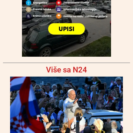
Više sa N24