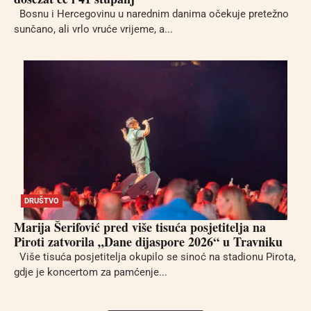
Bosnu i Hercegovinu u narednim danima očekuje pretežno
sunčano, ali vrlo vruće vrijeme, a...
DRUŠTVO
Marija Šerifović pred više tisuća posjetitelja na
Piroti zatvorila „Dane dijaspore 2026“ u Travniku
Više tisuća posjetitelja okupilo se sinoć na stadionu Pirota,
gdje je koncertom za pamćenje...