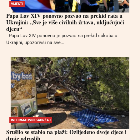
VIJESTI
Papa Lav XIV ponovno pozvao na prekid rata u
Ukrajini: „Sve je više civilnih žrtava, uključujući
djecu“
Papa Lav XIV ponovno je pozvao na prekid sukoba u
Ukrajini, upozorivši na sve...
INFORMATIVNI SADRŽAJ
Srušilo se stablo na plaži: Ozlijeđeno dvoje djece i
dvoje odraslih