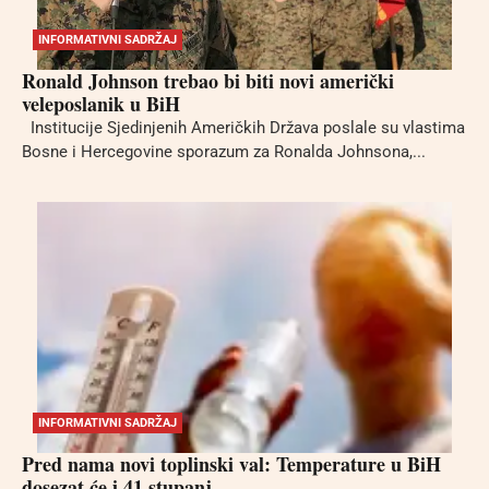
INFORMATIVNI SADRŽAJ
Ronald Johnson trebao bi biti novi američki
veleposlanik u BiH
Institucije Sjedinjenih Američkih Država poslale su vlastima
Bosne i Hercegovine sporazum za Ronalda Johnsona,...
INFORMATIVNI SADRŽAJ
Pred nama novi toplinski val: Temperature u BiH
dosezat će i 41 stupanj