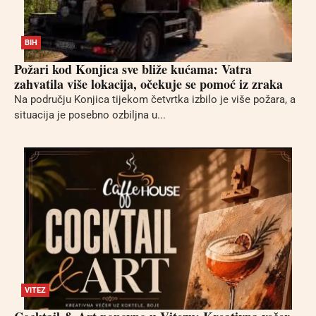
BIH
Požari kod Konjica sve bliže kućama: Vatra
zahvatila više lokacija, očekuje se pomoć iz zraka
Na području Konjica tijekom četvrtka izbilo je više požara, a
situacija je posebno ozbiljna u...
VITEZ