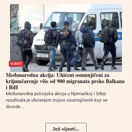
VIJESTI
Međunarodna akcija: Uhićeni osumnjičeni za
krijumčarenje više od 900 migranata preko Balkana
i BiH
Međunarodna policijska akcija u Njemačkoj i Srbiji
rezultirala je uhićenjem trojice osumnjičenih koji se
dovode...
Još vijesti...