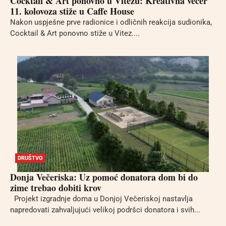
Cocktail & Art ponovno u Vitezu: Kreativna večer
11. kolovoza stiže u Caffe House
Nakon uspješne prve radionice i odličnih reakcija sudionika,
Cocktail & Art ponovno stiže u Vitez....
DRUŠTVO
Donja Večeriska: Uz pomoć donatora dom bi do
zime trebao dobiti krov
Projekt izgradnje doma u Donjoj Večeriskoj nastavlja
napredovati zahvaljujući velikoj podršci donatora i svih...