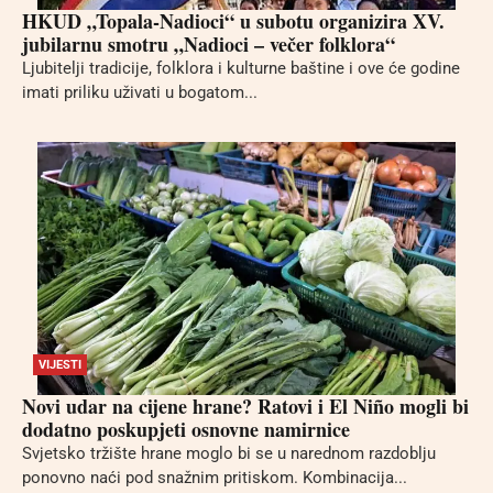
HKUD „Topala-Nadioci“ u subotu organizira XV.
jubilarnu smotru „Nadioci – večer folklora“
Ljubitelji tradicije, folklora i kulturne baštine i ove će godine
imati priliku uživati u bogatom...
VIJESTI
Novi udar na cijene hrane? Ratovi i El Niño mogli bi
dodatno poskupjeti osnovne namirnice
Svjetsko tržište hrane moglo bi se u narednom razdoblju
ponovno naći pod snažnim pritiskom. Kombinacija...