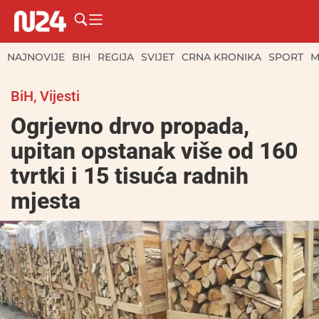
NAJNOVIJE
BIH
REGIJA
SVIJET
CRNA KRONIKA
SPORT
M
BiH
,
Vijesti
Ogrjevno drvo propada,
upitan opstanak više od 160
tvrtki i 15 tisuća radnih
mjesta