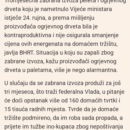
Tromjesečna zabrana izvoza peleta i ogrjevnog
drveta koju je nametnulo Vijeće ministara
istječe 24. rujna, a prema mišljenju
proizvođača ogrjevnog drveta bila je
kontraproduktivna i nije osigurala smanjenje
cijena ovih energenata na domaćem tržištu,
javlja BHRT. Situacija u koju su zapali zbog
zabrane izvoza, kažu proizvođači ogrjevnog
drveta u paletama, više je nego alarmantna.
U slučaju da se zabrana izvoza produži za još
tri mjeseca, što traži federalna Vlada, u pitanje
će doći opstanak više od 160 domaćih tvrtki i
15 tisuća radnih mjesta. Tvrde da je domaće
tržište podmireno, da im roba sada propada, a
prijete im tužbe ino-kupaca zbog nepoštivanja