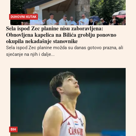
DUHOVNI KUTAK
Sela ispod Zec planine nisu zaboravljena:
Obnovljena kapelica na Bilića groblju ponovno
okupila nekadašnje stanovnike
Sela ispod Zec planine možda su danas gotovo prazna, ali
sjećanje na njih i dalje...
BIH