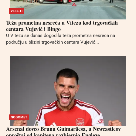
VIJESTI
Teža prometna nesreća u Vitezu kod trgovačkih
centara Vujević i Bingo
U Vitezu se danas dogodila teža prometna nesreća na
području u blizini trgovačkih centara Vujević...
NOGOMET
Arsenal doveo Brunu Guimarãesa, a Newcastleov
oproštaj od kapitena razbjesnio Engleze