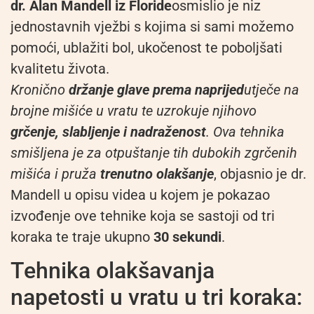
dr. Alan Mandell iz Floride
osmislio je niz
jednostavnih vježbi s kojima si sami možemo
pomoći, ublažiti bol, ukočenost te poboljšati
kvalitetu života.
Kronično
držanje glave prema naprijed
utječe na
brojne mišiće u vratu te uzrokuje njihovo
grčenje, slabljenje i nadraženost
. Ova tehnika
smišljena je za otpuštanje tih dubokih zgrčenih
mišića i pruža
trenutno olakšanje
, objasnio je dr.
Mandell u opisu videa u kojem je pokazao
izvođenje ove tehnike koja se sastoji od tri
koraka te traje ukupno
30 sekundi
.
Tehnika olakšavanja
napetosti u vratu u tri koraka: