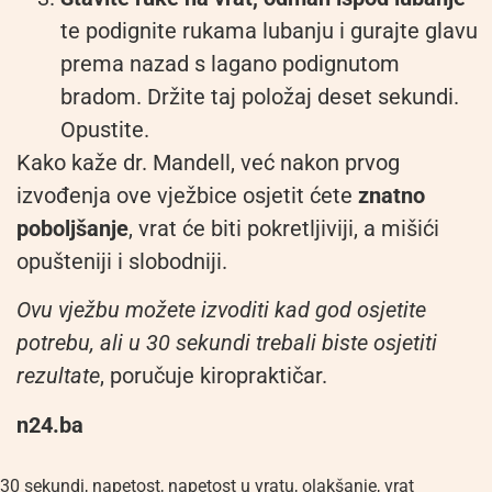
te podignite rukama lubanju i gurajte glavu
prema nazad s lagano podignutom
bradom. Držite taj položaj deset sekundi.
Opustite.
Kako kaže dr. Mandell, već nakon prvog
izvođenja ove vježbice osjetit ćete
znatno
poboljšanje
, vrat će biti pokretljiviji, a mišići
opušteniji i slobodniji.
Ovu vježbu možete izvoditi kad god osjetite
potrebu, ali u 30 sekundi trebali biste osjetiti
rezultate
, poručuje kiropraktičar.
n24.ba
30 sekundi
,
napetost
,
napetost u vratu
,
olakšanje
,
vrat