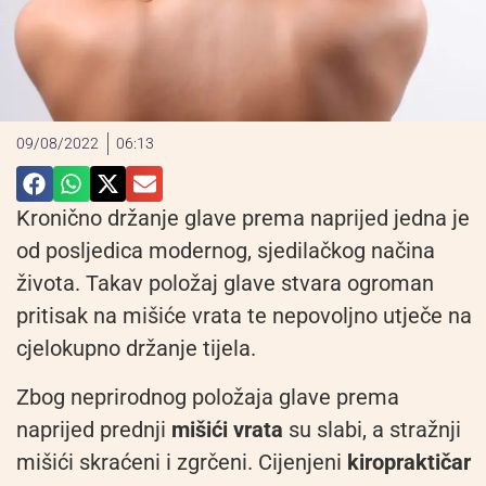
09/08/2022
06:13
Kronično držanje glave prema naprijed jedna je
od posljedica modernog, sjedilačkog načina
života. Takav položaj glave stvara ogroman
pritisak na mišiće vrata te nepovoljno utječe na
cjelokupno držanje tijela.
Zbog neprirodnog položaja glave prema
naprijed prednji
mišići vrat
a
su slabi, a stražnji
mišići skraćeni i zgrčeni. Cijenjeni
kiropraktičar