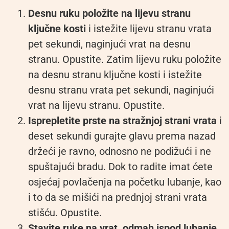
Desnu ruku položite na lijevu stranu
ključne kosti
i istežite lijevu stranu vrata
pet sekundi, naginjući vrat na desnu
stranu. Opustite. Zatim lijevu ruku položite
na desnu stranu ključne kosti i istežite
desnu stranu vrata pet sekundi, naginjući
vrat na lijevu stranu. Opustite.
Isprepletite prste na stražnjoj strani vrata
i
deset sekundi gurajte glavu prema nazad
držeći je ravno, odnosno ne podižući i ne
spuštajući bradu. Dok to radite imat ćete
osjećaj povlačenja na početku lubanje, kao
i to da se mišići na prednjoj strani vrata
stišću. Opustite.
Stavite ruke na vrat,
odmah ispod lubanje