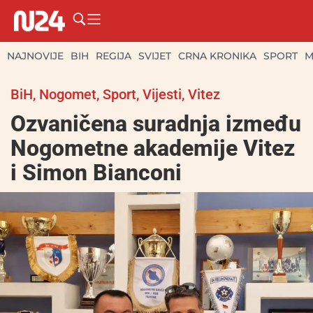
NAJNOVIJE
BIH
REGIJA
SVIJET
CRNA KRONIKA
SPORT
M
BiH
,
Nogomet
,
Sport
,
Vijesti
,
Vitez
Ozvaničena suradnja između
Nogometne akademije Vitez
i Simon Bianconi