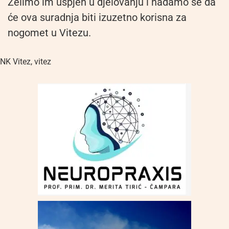
Želimo im uspjeh u djelovanju i nadamo se da
će ova suradnja biti izuzetno korisna za
nogomet u Vitezu.
NK Vitez
,
vitez