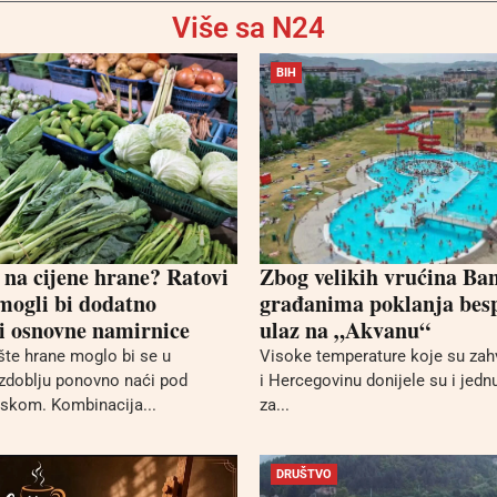
Više sa N24
BIH
 na cijene hrane? Ratovi
Zbog velikih vrućina Ba
 mogli bi dodatno
građanima poklanja bes
i osnovne namirnice
ulaz na „Akvanu“
ište hrane moglo bi se u
Visoke temperature koje su zah
zdoblju ponovno naći pod
i Hercegovinu donijele su i jednu
iskom. Kombinacija...
za...
DRUŠTVO