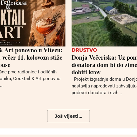
& Art ponovno u Vitezu:
DRUSTVO
večer 11. kolovoza stiže
Donja Večeriska: Uz po
ouse
donatora dom bi do zime
dobiti krov
ne prve radionice i odličnih
ionika, Cocktail & Art ponovno
Projekt izgradnje doma u Donjo
...
nastavlja napredovati zahvaljujuć
podršci donatora i svih...
Još vijesti...