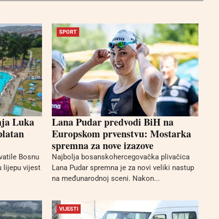
SPORT
nja Luka
Lana Pudar predvodi BiH na
platan
Europskom prvenstvu: Mostarka
spremna za nove izazove
vatile Bosnu
Najbolja bosanskohercegovačka plivačica
 lijepu vijest
Lana Pudar spremna je za novi veliki nastup
na međunarodnoj sceni. Nakon...
VIJESTI