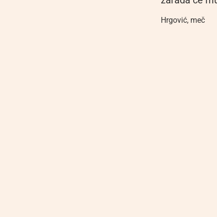
zarada će mu
Hrgović
,
meč