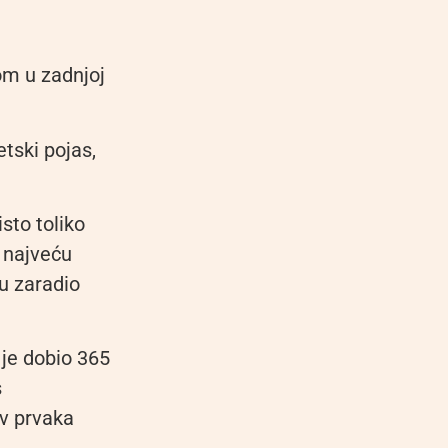
om u zadnjoj
tski pojas,
sto toliko
 najveću
u zaradio
 je dobio 365
s
ov prvaka