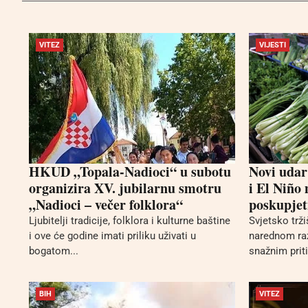
VITEZ
VIJESTI
HKUD „Topala-Nadioci“ u subotu
Novi udar
organizira XV. jubilarnu smotru
i El Niño
„Nadioci – večer folklora“
poskupjet
Ljubitelji tradicije, folklora i kulturne baštine
Svjetsko trž
i ove će godine imati priliku uživati u
narednom ra
bogatom...
snažnim prit
BIH
VITEZ