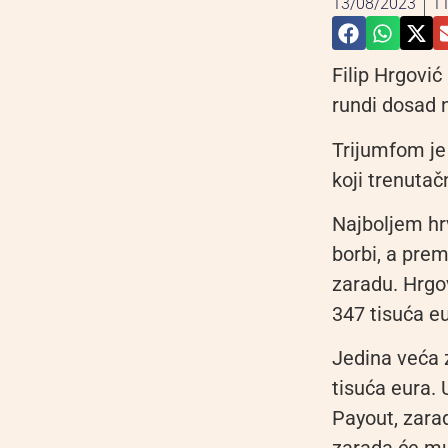
13/08/2023
11
Filip Hrgovi
rundi dosad n
Trijumfom je 
koji trenutač
Najboljem hrv
borbi, a pre
zaradu. Hrgo
347 tisuća eu
Jedina veća z
tisuća eura. 
Payout, zarad