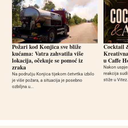
Požari kod Konjica sve bliže
Cocktail 
kućama: Vatra zahvatila više
Kreativna 
lokacija, očekuje se pomoć iz
u Caffe H
zraka
Nakon uspješ
reakcija sud
Na području Konjica tijekom četvrtka izbilo
stiže u Vitez.
je više požara, a situacija je posebno
ozbiljna u...