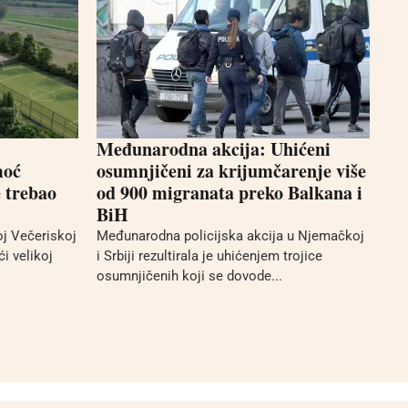
Međunarodna akcija: Uhićeni
moć
osumnjičeni za krijumčarenje više
 trebao
od 900 migranata preko Balkana i
BiH
j Večeriskoj
Međunarodna policijska akcija u Njemačkoj
i velikoj
i Srbiji rezultirala je uhićenjem trojice
osumnjičenih koji se dovode...