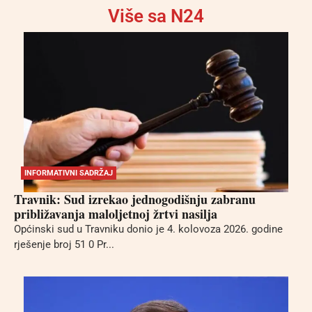
Više sa N24
INFORMATIVNI SADRŽAJ
Travnik: Sud izrekao jednogodišnju zabranu
približavanja maloljetnoj žrtvi nasilja
Općinski sud u Travniku donio je 4. kolovoza 2026. godine
rješenje broj 51 0 Pr...