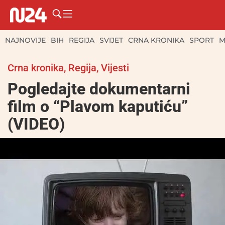
NAJNOVIJE
BIH
REGIJA
SVIJET
CRNA KRONIKA
SPORT
M
Crna kronika
,
Regija
,
Vijesti
Pogledajte dokumentarni
film o “Plavom kaputiću”
(VIDEO)