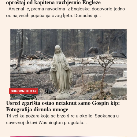
oproštaj od kapitena razbjesnio Engleze
Arsenal je, prema navodima iz Engleske, dogovorio jedno
od najvećih pojačanja ovog ljeta. Dosadašnji...
DUHOVNI KUTAK
Usred zgarišta ostao netaknut samo Gospin kip:
Fotografija dirnula mnoge
Tri velika požara koja se brzo šire u okolici Spokanea u
saveznoj državi Washington progutala...