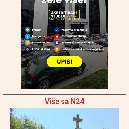
Više sa N24