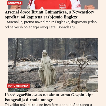
NOGOMET
Arsenal doveo Brunu Guimarãesa, a Newcastleov
oproštaj od kapitena razbjesnio Engleze
Arsenal je, prema navodima iz Engleske, dogovorio jedno
od najvećih pojačanja ovog ljeta. Dosadašnji...
DUHOVNI KUTAK
Usred zgarišta ostao netaknut samo Gospin kip:
Fotografija dirnula mnoge
Tri velika požara koja se brzo šire u okolici Spokanea u