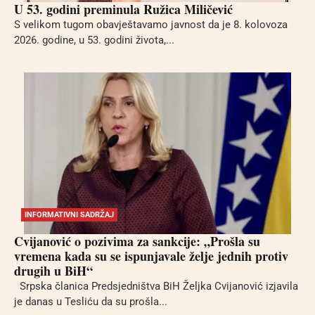
U 53. godini preminula Ružica Miličević
S velikom tugom obavještavamo javnost da je 8. kolovoza
2026. godine, u 53. godini života,...
INFORMATIVNI SADRŽAJ
Cvijanović o pozivima za sankcije: „Prošla su
vremena kada su se ispunjavale želje jednih protiv
drugih u BiH“
Srpska članica Predsjedništva BiH Željka Cvijanović izjavila
je danas u Tesliću da su prošla...