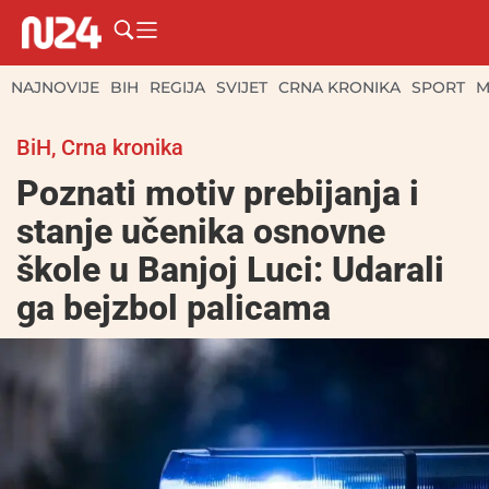
NAJNOVIJE
BIH
REGIJA
SVIJET
CRNA KRONIKA
SPORT
M
BiH
,
Crna kronika
Poznati motiv prebijanja i
stanje učenika osnovne
škole u Banjoj Luci: Udarali
ga bejzbol palicama