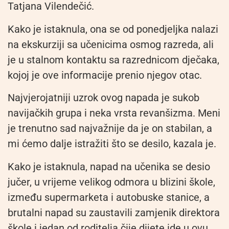
Tatjana Vilendečić.
Kako je istaknula, ona se od ponedjeljka nalazi
na ekskurziji sa učenicima osmog razreda, ali
je u stalnom kontaktu sa razrednicom dječaka,
kojoj je ove informacije prenio njegov otac.
Najvjerojatniji uzrok ovog napada je sukob
navijačkih grupa i neka vrsta revanšizma. Meni
je trenutno sad najvažnije da je on stabilan, a
mi ćemo dalje istražiti što se desilo, kazala je.
Kako je istaknula, napad na učenika se desio
jučer, u vrijeme velikog odmora u blizini škole,
između supermarketa i autobuske stanice, a
brutalni napad su zaustavili zamjenik direktora
škole i jedan od roditelja čije dijete ide u ovu