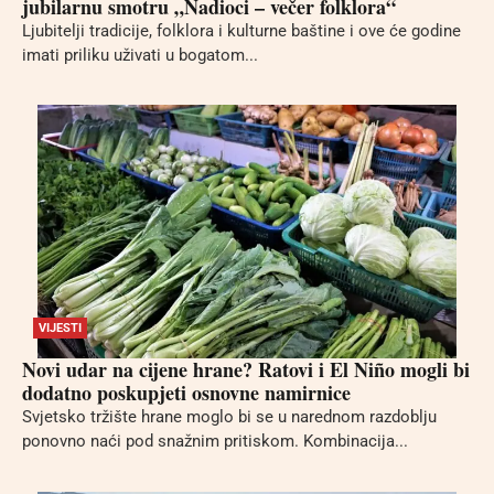
jubilarnu smotru „Nadioci – večer folklora“
Ljubitelji tradicije, folklora i kulturne baštine i ove će godine
imati priliku uživati u bogatom...
VIJESTI
Novi udar na cijene hrane? Ratovi i El Niño mogli bi
dodatno poskupjeti osnovne namirnice
Svjetsko tržište hrane moglo bi se u narednom razdoblju
ponovno naći pod snažnim pritiskom. Kombinacija...