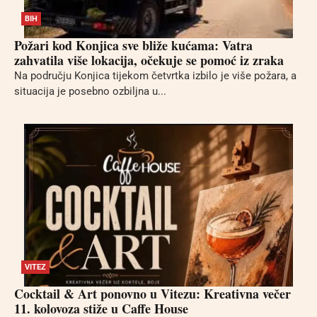
BIH
Požari kod Konjica sve bliže kućama: Vatra
zahvatila više lokacija, očekuje se pomoć iz zraka
Na području Konjica tijekom četvrtka izbilo je više požara, a
situacija je posebno ozbiljna u...
VITEZ
Cocktail & Art ponovno u Vitezu: Kreativna večer
11. kolovoza stiže u Caffe House