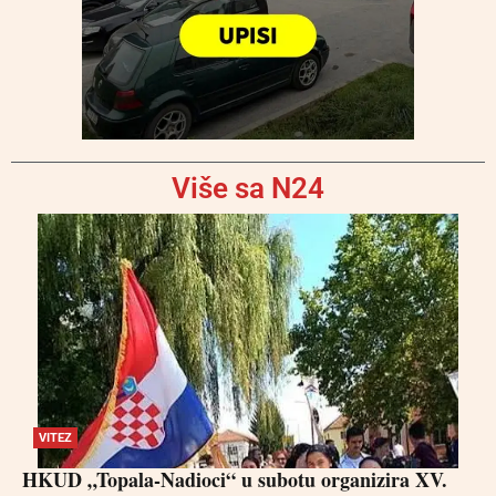
Više sa N24
VITEZ
HKUD „Topala-Nadioci“ u subotu organizira XV.