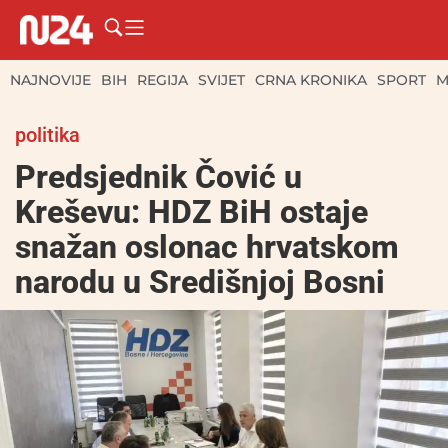
NAJNOVIJE
BIH
REGIJA
SVIJET
CRNA KRONIKA
SPORT
M
politika
Predsjednik Čović u
Kreševu: HDZ BiH ostaje
snažan oslonac hrvatskom
narodu u Središnjoj Bosni