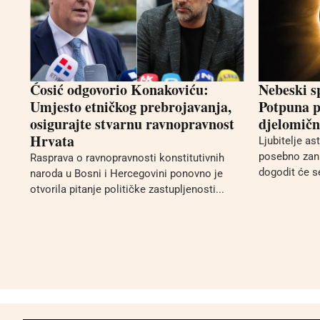
Ćosić odgovorio Konakoviću:
Nebeski s
Umjesto etničkog prebrojavanja,
Potpuna p
osigurajte stvarnu ravnopravnost
djelomično
Hrvata
Ljubitelje a
posebno zani
Rasprava o ravnopravnosti konstitutivnih
dogodit će se
naroda u Bosni i Hercegovini ponovno je
otvorila pitanje političke zastupljenosti...