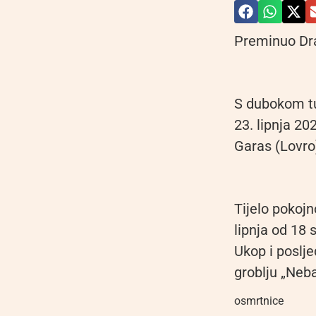
Preminuo Dra
S dubokom tu
23. lipnja 20
Garas (Lovro
Tijelo pokoj
lipnja od 18 
Ukop i poslje
groblju „Neb
osmrtnice