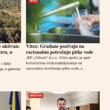
VITEZ
e aktivan:
Vitez: Građane pozivaju na
tru, u
racionalnu potrošnju pitke vode
JKP „Vitkom“ d.o.o. Vitez uputio je apel
korisnicima vodosnabdijevanja na
i dalje
racionalno korištenje pitke vode, s...
ga, a gašenje
DRUŠTVO