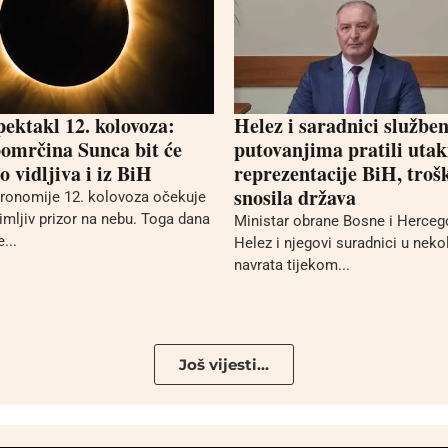
pektakl 12. kolovoza:
Helez i saradnici službe
omrčina Sunca bit će
putovanjima pratili uta
 vidljiva i iz BiH
reprezentacije BiH, troš
snosila država
stronomije 12. kolovoza očekuje
mljiv prizor na nebu. Toga dana
Ministar obrane Bosne i Herceg
...
Helez i njegovi suradnici u neko
navrata tijekom...
Još vijesti...