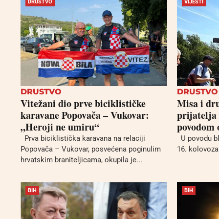
DRUŠTVO
VIJESTI
DRUSTVO
DRUSTVO
Vitežani dio prve biciklističke
Misa i dr
karavane Popovača – Vukovar:
prijatelja
„Heroji ne umiru“
povodom o
Prva biciklistička karavana na relaciji
U povodu bla
Popovača – Vukovar, posvećena poginulim
16. kolovoza 
hrvatskim braniteljicama, okupila je...
BIH
BIH