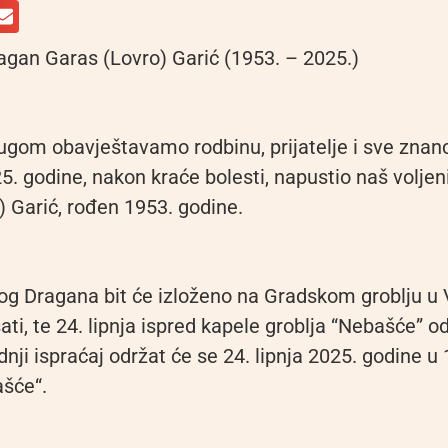
gan Garas (Lovro) Garić (1953. – 2025.)
gom obavještavamo rodbinu, prijatelje i sve znanc
25. godine, nakon kraće bolesti, napustio naš volje
) Garić, rođen 1953. godine.
nog Dragana bit će izloženo na Gradskom groblju u 
sati, te 24. lipnja ispred kapele groblja “Nebašće” od
dnji ispraćaj održat će se 24. lipnja 2025. godine u 
ašće“.