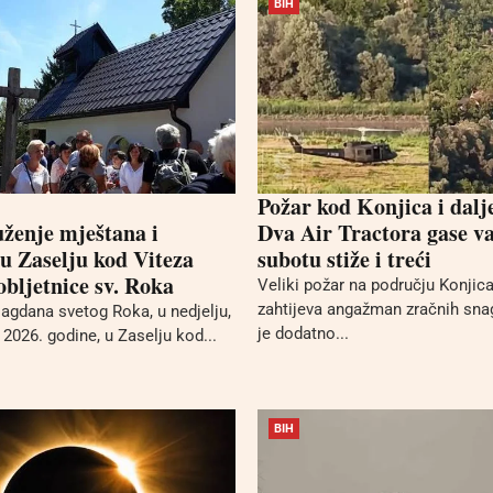
BIH
Požar kod Konjica i dalj
uženje mještana i
Dva Air Tractora gase va
 u Zaselju kod Viteza
subotu stiže i treći
bljetnice sv. Roka
Veliki požar na području Konjica 
zahtijeva angažman zračnih sna
gdana svetog Roka, u nedjelju,
je dodatno...
2026. godine, u Zaselju kod...
BIH