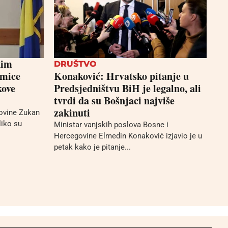
nim
DRUŠTVO
kmice
Konaković: Hrvatsko pitanje u
kove
Predsjedništvu BiH je legalno, ali
tvrdi da su Bošnjaci najviše
zakinuti
ovine Zukan
liko su
Ministar vanjskih poslova Bosne i
Hercegovine Elmedin Konaković izjavio je u
petak kako je pitanje...