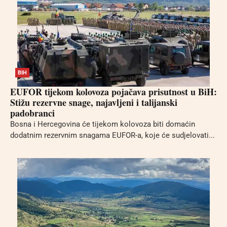
BIH
EUFOR tijekom kolovoza pojačava prisutnost u BiH:
Stižu rezervne snage, najavljeni i talijanski
padobranci
Bosna i Hercegovina će tijekom kolovoza biti domaćin
dodatnim rezervnim snagama EUFOR-a, koje će sudjelovati...