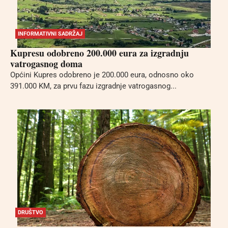
INFORMATIVNI SADRŽAJ
Kupresu odobreno 200.000 eura za izgradnju
vatrogasnog doma
Općini Kupres odobreno je 200.000 eura, odnosno oko
391.000 KM, za prvu fazu izgradnje vatrogasnog...
DRUŠTVO