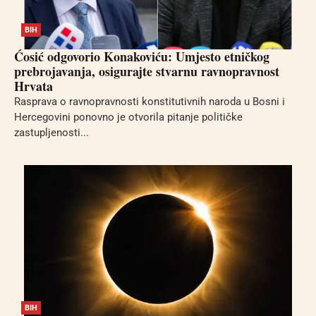
BIH
Ćosić odgovorio Konakoviću: Umjesto etničkog
prebrojavanja, osigurajte stvarnu ravnopravnost
Hrvata
Rasprava o ravnopravnosti konstitutivnih naroda u Bosni i
Hercegovini ponovno je otvorila pitanje političke
zastupljenosti...
BIH