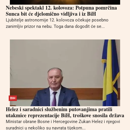
Nebeski spektakl 12. kolovoza: Potpuna pomrčina
Sunca bit će djelomično vidljiva i iz BiH
Ljubitelje astronomije 12. kolovoza očekuje posebno
zanimljiv prizor na nebu. Toga dana dogodit će se...
BIH
Helez i saradnici službenim putovanjima pratili
utakmice reprezentacije BiH, troškove snosila država
Ministar obrane Bosne i Hercegovine Zukan Helez i njegovi
suradnici u nekoliko su navrata tijekom...