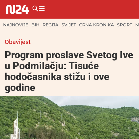
NAJNOVIJE
BIH
REGIJA
SVIJET
CRNA KRONIKA
SPORT
M
Obavijest
Program proslave Svetog Ive
u Podmilačju: Tisuće
hodočasnika stižu i ove
godine