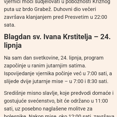
vjernici moći sudjelovati u pobožnosti Križnog
puta uz brdo Grabež. Duhovni dio večeri
završava klanjanjem pred Presvetim u 22:00
sata.
Blagdan sv. Ivana Krstitelja – 24.
lipnja
Na sam dan svetkovine, 24. lipnja, program
započinje u ranim jutarnjim satima.
Ispovijedanje vjernika počinje već u 7:00 sati, a
slijede dvije jutarnje mise – u 7:00 i 8:30 sati.
Središnje misno slavlje, koje predvodi domaće i
gostujuće svećenstvo, bit će održano u 11:00
sati, uz posebno naglašene molitve za
bolesnike. Nakon mise, oko 12:00 sati, završava