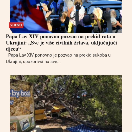
VIJESTI
Papa Lav XIV ponovno pozvao na prekid rata u
Ukrajini: „Sve je više civilnih žrtava, uključujući
djecu“
Papa Lav XIV ponovno je pozvao na prekid sukoba u
Ukrajini, upozorivši na sve...