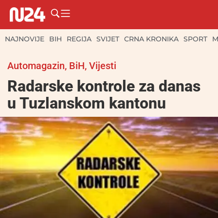
NAJNOVIJE
BIH
REGIJA
SVIJET
CRNA KRONIKA
SPORT
M
Automagazin
,
BiH
,
Vijesti
Radarske kontrole za danas
u Tuzlanskom kantonu