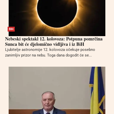
BIH
Nebeski spektakl 12. kolovoza: Potpuna pomrčina
Sunca bit će djelomično vidljiva i iz BiH
Ljubitelje astronomije 12. kolovoza očekuje posebno
zanimljiv prizor na nebu. Toga dana dogodit će se...