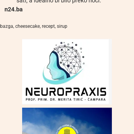
sati, a idealno bi bilo preko noći.
n24.ba
bazga
,
cheesecake
,
recept
,
sirup