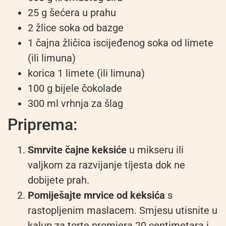
25 g šećera u prahu
2 žlice soka od bazge
1 čajna žličica iscijeđenog soka od limete
(ili limuna)
korica 1 limete (ili limuna)
100 g bijele čokolade
300 ml vrhnja za šlag
Priprema:
Smrvite čajne keksiće
u mikseru ili
valjkom za razvijanje tijesta dok ne
dobijete prah.
Pomiješajte mrvice od keksića
s
rastopljenim maslacem. Smjesu utisnite u
kalup za torte promjera 20 centimetara i