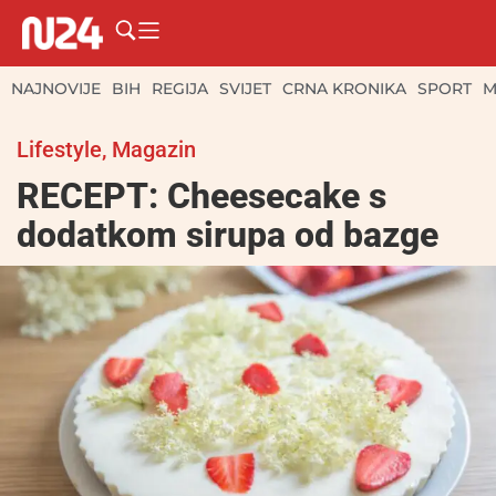
NAJNOVIJE
BIH
REGIJA
SVIJET
CRNA KRONIKA
SPORT
M
Lifestyle
,
Magazin
RECEPT: Cheesecake s
dodatkom sirupa od bazge