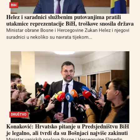
BIH
Helez i saradnici službenim putovanjima pratili
utakmice reprezentacije BiH, troškove snosila država
Ministar obrane Bosne i Hercegovine Zukan Helez i njegovi
suradnici u nekoliko su navrata tijekom...
DRUŠTVO
Konaković: Hrvatsko pitanje u Predsjedništvu BiH
je legalno, ali tvrdi da su Bošnjaci najviše zakinuti
Ministar vanjskih poslova Bosne i Hercegovine Elmedin