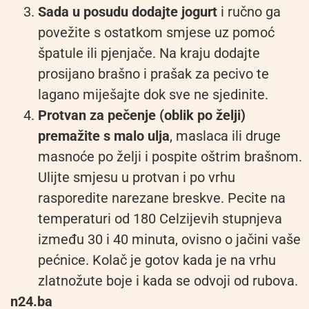
Sada u posudu dodajte jogurt
i ručno ga
povežite s ostatkom smjese uz pomoć
špatule ili pjenjače. Na kraju dodajte
prosijano brašno i prašak za pecivo te
lagano miješajte dok sve ne sjedinite.
Protvan za pečenje (oblik po želji)
premažite s malo ulja
, maslaca ili druge
masnoće po želji i pospite oštrim brašnom.
Ulijte smjesu u protvan i po vrhu
rasporedite narezane breskve. Pecite na
temperaturi od 180 Celzijevih stupnjeva
između 30 i 40 minuta, ovisno o jačini vaše
pećnice. Kolač je gotov kada je na vrhu
zlatnožute boje i kada se odvoji od rubova.
n24.ba