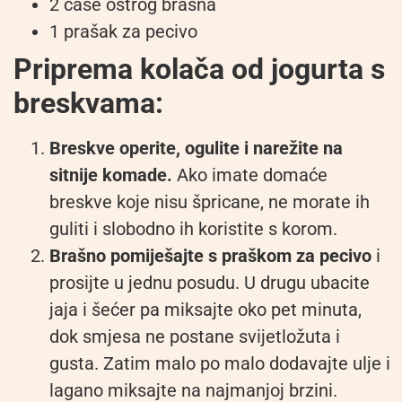
2 čaše oštrog brašna
1 prašak za pecivo
Priprema kolača od jogurta s
breskvama:
Breskve operite, ogulite i narežite na
sitnije komade.
Ako imate domaće
breskve koje nisu špricane, ne morate ih
guliti i slobodno ih koristite s korom.
Brašno pomiješajte s praškom za pecivo
i
prosijte u jednu posudu. U drugu ubacite
jaja i šećer pa miksajte oko pet minuta,
dok smjesa ne postane svijetložuta i
gusta. Zatim malo po malo dodavajte ulje i
lagano miksajte na najmanjoj brzini.