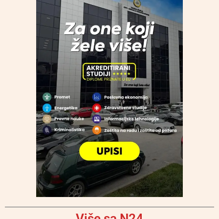
Više sa N24