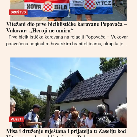
DRUŠTVO
Vitežani dio prve biciklističke karavane Popovača –
Vukovar: „Heroji ne umiru“
Prva biciklistička karavana na relaciji Popovača – Vukovar,
posvećena poginulim hrvatskim braniteljicama, okupila je...
VIJESTI
Misa i druženje mještana i prijatelja u Zaselju kod