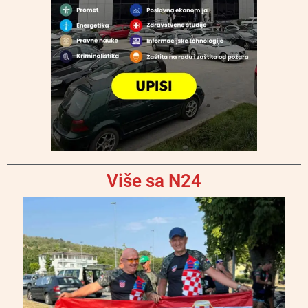
Više sa N24