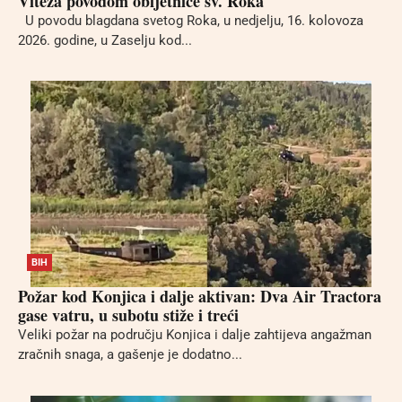
Viteza povodom obljetnice sv. Roka
U povodu blagdana svetog Roka, u nedjelju, 16. kolovoza
2026. godine, u Zaselju kod...
BIH
Požar kod Konjica i dalje aktivan: Dva Air Tractora
gase vatru, u subotu stiže i treći
Veliki požar na području Konjica i dalje zahtijeva angažman
zračnih snaga, a gašenje je dodatno...