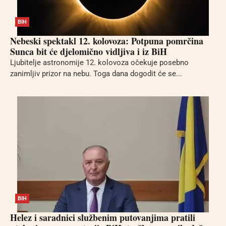
BIH
Nebeski spektakl 12. kolovoza: Potpuna pomrčina
Sunca bit će djelomično vidljiva i iz BiH
Ljubitelje astronomije 12. kolovoza očekuje posebno
zanimljiv prizor na nebu. Toga dana dogodit će se...
BIH
Helez i saradnici službenim putovanjima pratili