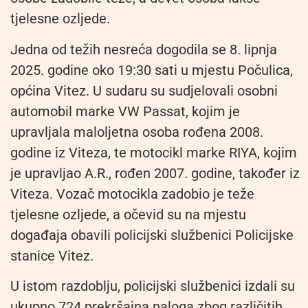
tjelesne ozljede.
Jedna od težih nesreća dogodila se 8. lipnja
2025. godine oko 19:30 sati u mjestu Počulica,
općina Vitez. U sudaru su sudjelovali osobni
automobil marke VW Passat, kojim je
upravljala maloljetna osoba rođena 2008.
godine iz Viteza, te motocikl marke RIYA, kojim
je upravljao A.R., rođen 2007. godine, također iz
Viteza. Vozač motocikla zadobio je teže
tjelesne ozljede, a očevid su na mjestu
događaja obavili policijski službenici Policijske
stanice Vitez.
U istom razdoblju, policijski službenici izdali su
ukupno 724 prekršajna naloga zbog različitih