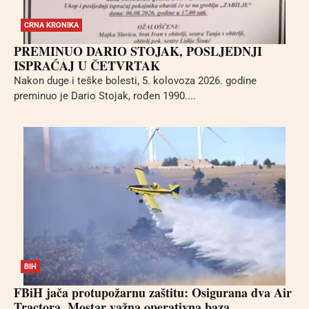
CRNA KRONIKA
PREMINUO DARIO STOJAK, POSLJEDNJI
ISPRAĆAJ U ČETVRTAK
Nakon duge i teške bolesti, 5. kolovoza 2026. godine
preminuo je Dario Stojak, rođen 1990....
BIH
FBiH jača protupožarnu zaštitu: Osigurana dva Air
Tractora, Mostar važna operativna baza