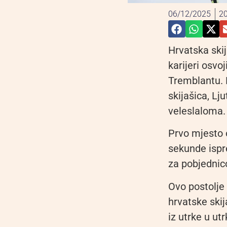
06/12/2025
20
Hrvatska skij
karijeri osv
Tremblantu. N
skijašica, Lj
veleslaloma.
Prvo mjesto 
sekunde ispre
za pobjednic
Ovo postolje 
hrvatske skij
iz utrke u utr