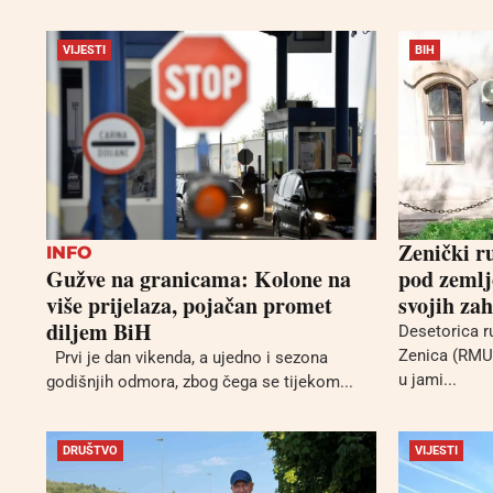
VIJESTI
BIH
Zenički ru
INFO
Gužve na granicama: Kolone na
pod zemlj
više prijelaza, pojačan promet
svojih zah
diljem BiH
Desetorica r
Zenica (RMU 
Prvi je dan vikenda, a ujedno i sezona
u jami...
godišnjih odmora, zbog čega se tijekom...
DRUŠTVO
VIJESTI