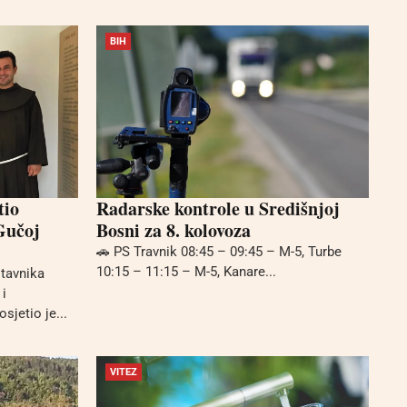
BIH
tio
Radarske kontrole u Središnjoj
Gučoj
Bosni za 8. kolovoza
🚗 PS Travnik 08:45 – 09:45 – M-5, Turbe
10:15 – 11:15 – M-5, Kanare...
stavnika
i
sjetio je...
VITEZ