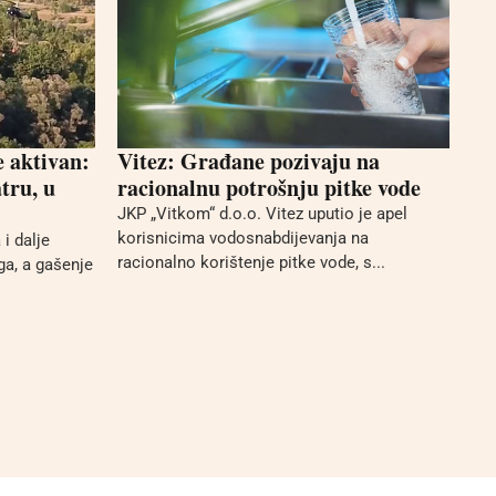
e aktivan:
Vitez: Građane pozivaju na
tru, u
racionalnu potrošnju pitke vode
JKP „Vitkom“ d.o.o. Vitez uputio je apel
korisnicima vodosnabdijevanja na
i dalje
racionalno korištenje pitke vode, s...
ga, a gašenje