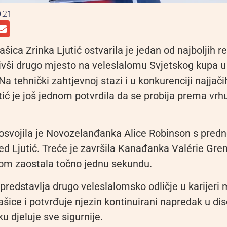
:21
ašica Zrinka Ljutić ostvarila je jedan od najboljih r
ojivši drugo mjesto na veleslalomu Svjetskog kupa
a tehnički zahtjevnoj stazi i u konkurenciji najjači
utić je još jednom potvrdila da se probija prema vrh
osvojila je Novozelanđanka Alice Robinson s pred
d Ljutić. Treće je završila Kanađanka Valérie Greni
om zaostala točno jednu sekundu.
predstavlja drugo veleslalomsko odličje u karijeri
ašice i potvrđuje njezin kontinuirani napredak u disc
ku djeluje sve sigurnije.