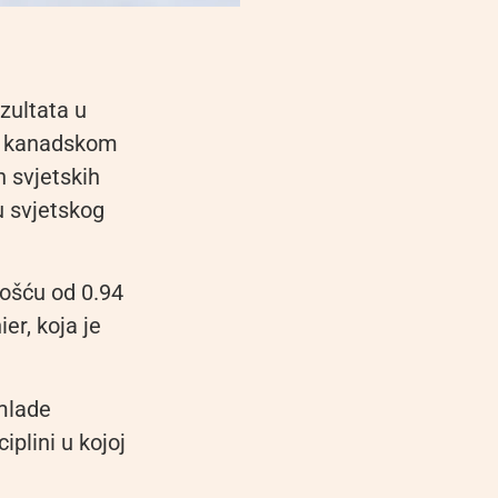
ezultata u
 u kanadskom
h svjetskih
u svjetskog
nošću od 0.94
er, koja je
 mlade
iplini u kojoj