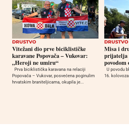
DRUSTVO
DRUSTVO
Vitežani dio prve biciklističke
Misa i dr
karavane Popovača – Vukovar:
prijatelja
„Heroji ne umiru“
povodom o
Prva biciklistička karavana na relaciji
U povodu bla
Popovača – Vukovar, posvećena poginulim
16. kolovoza 
hrvatskim braniteljicama, okupila je...