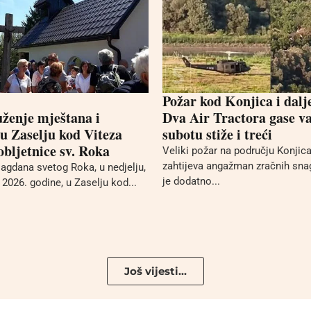
Požar kod Konjica i dalj
uženje mještana i
Dva Air Tractora gase va
 u Zaselju kod Viteza
subotu stiže i treći
bljetnice sv. Roka
Veliki požar na području Konjica 
zahtijeva angažman zračnih sna
gdana svetog Roka, u nedjelju,
je dodatno...
2026. godine, u Zaselju kod...
Još vijesti...