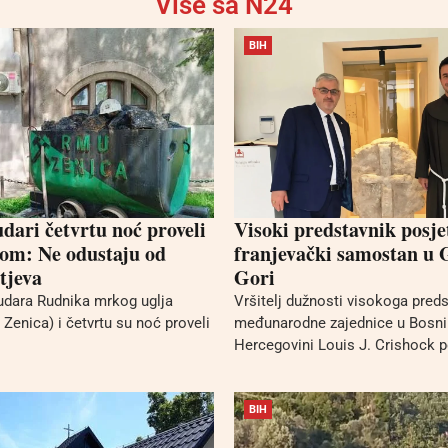
Više sa N24
BIH
dari četvrtu noć proveli
Visoki predstavnik posje
om: Ne odustaju od
franjevački samostan u 
tjeva
Gori
udara Rudnika mrkog uglja
Vršitelj dužnosti visokoga pred
Zenica) i četvrtu su noć proveli
međunarodne zajednice u Bosni 
Hercegovini Louis J. Crishock po
BIH