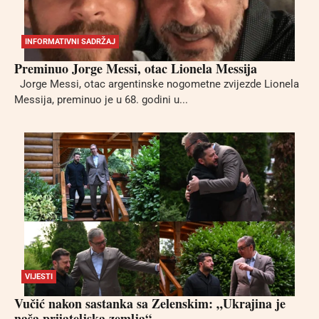
INFORMATIVNI SADRŽAJ
Preminuo Jorge Messi, otac Lionela Messija
Jorge Messi, otac argentinske nogometne zvijezde Lionela
Messija, preminuo je u 68. godini u...
VIJESTI
Vučić nakon sastanka sa Zelenskim: „Ukrajina je
naša prijateljska zemlja“