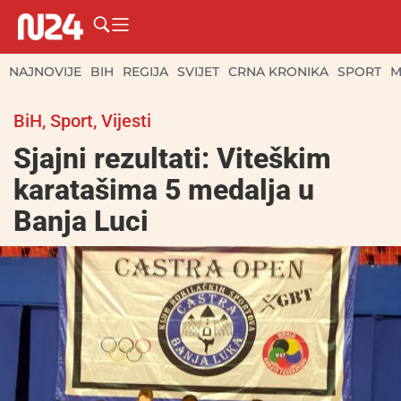
NAJNOVIJE
BIH
REGIJA
SVIJET
CRNA KRONIKA
SPORT
M
BiH
,
Sport
,
Vijesti
Sjajni rezultati: Viteškim
karatašima 5 medalja u
Banja Luci