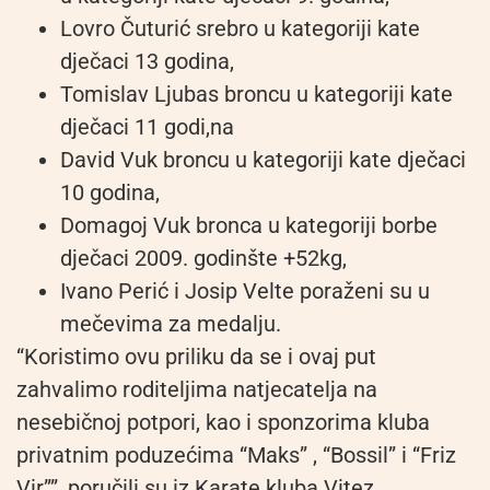
Lovro Čuturić srebro u kategoriji kate
dječaci 13 godina,
Tomislav Ljubas broncu u kategoriji kate
dječaci 11 godi,na
David Vuk broncu u kategoriji kate dječaci
10 godina,
Domagoj Vuk bronca u kategoriji borbe
dječaci 2009. godinšte +52kg,
Ivano Perić i Josip Velte poraženi su u
mečevima za medalju.
“Koristimo ovu priliku da se i ovaj put
zahvalimo roditeljima natjecatelja na
nesebičnoj potpori, kao i sponzorima kluba
privatnim poduzećima “Maks” , “Bossil” i “Friz
Vir””, poručili su iz Karate kluba Vitez.