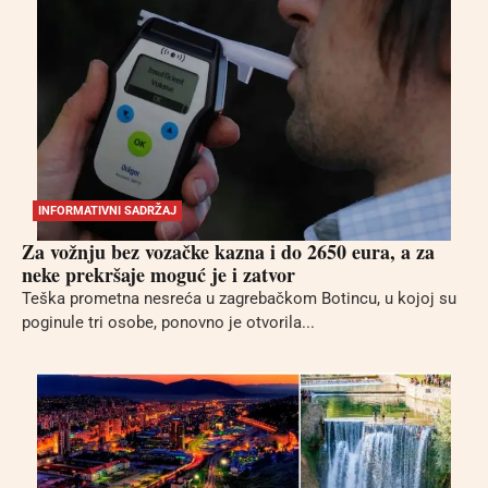
INFORMATIVNI SADRŽAJ
Za vožnju bez vozačke kazna i do 2650 eura, a za
neke prekršaje moguć je i zatvor
Teška prometna nesreća u zagrebačkom Botincu, u kojoj su
poginule tri osobe, ponovno je otvorila...