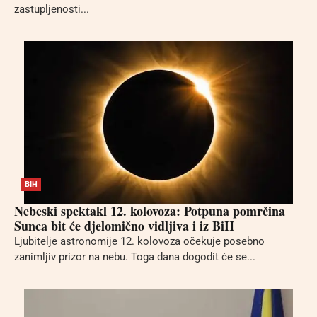
zastupljenosti...
BIH
Nebeski spektakl 12. kolovoza: Potpuna pomrčina
Sunca bit će djelomično vidljiva i iz BiH
Ljubitelje astronomije 12. kolovoza očekuje posebno
zanimljiv prizor na nebu. Toga dana dogodit će se...