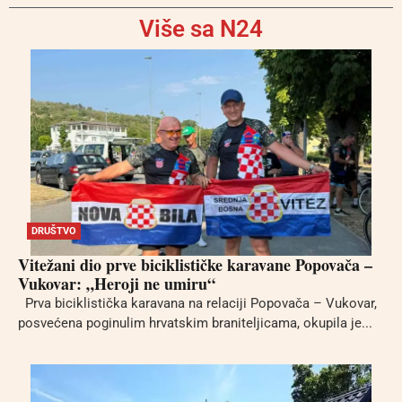
Više sa N24
DRUŠTVO
Vitežani dio prve biciklističke karavane Popovača –
Vukovar: „Heroji ne umiru“
Prva biciklistička karavana na relaciji Popovača – Vukovar,
posvećena poginulim hrvatskim braniteljicama, okupila je...