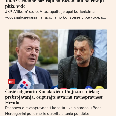
Vitez: Građane pozivaju na racionalnu potrošnju
pitke vode
JKP „Vitkom“ d.o.o. Vitez uputio je apel korisnicima
vodosnabdijevanja na racionalno korištenje pitke vode, s...
BIH
Ćosić odgovorio Konakoviću: Umjesto etničkog
prebrojavanja, osigurajte stvarnu ravnopravnost
Hrvata
Rasprava o ravnopravnosti konstitutivnih naroda u Bosni i
Hercegovini ponovno je otvorila pitanje političke