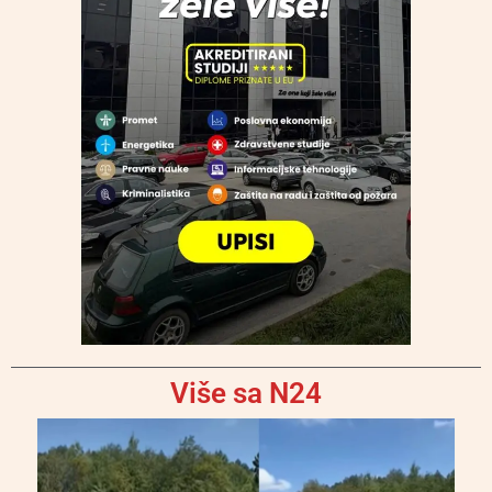
Više sa N24