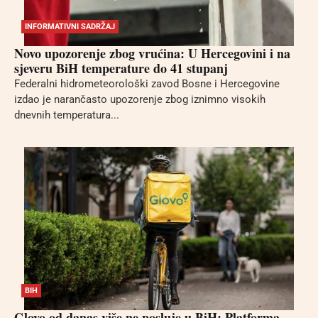
INFORMATIVNI SADRŽAJ
Novo upozorenje zbog vrućina: U Hercegovini i na
sjeveru BiH temperature do 41 stupanj
Federalni hidrometeorološki zavod Bosne i Hercegovine
izdao je narančasto upozorenje zbog iznimno visokih
dnevnih temperatura...
BIH
Glovo od danas više ne posluje u BiH: Platforma