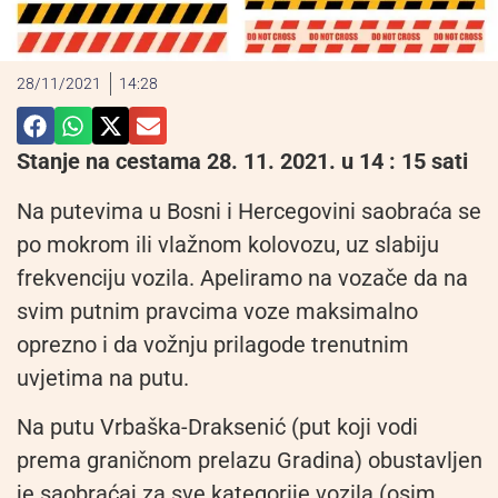
28/11/2021
14:28
Stanje na cestama 28. 11. 2021. u 14 : 15 sati
Na putevima u Bosni i Hercegovini saobraća se
po mokrom ili vlažnom kolovozu, uz slabiju
frekvenciju vozila. Apeliramo na vozače da na
svim putnim pravcima voze maksimalno
oprezno i da vožnju prilagode trenutnim
uvjetima na putu.
Na putu Vrbaška-Draksenić (put koji vodi
prema graničnom prelazu Gradina) obustavljen
je saobraćaj za sve kategorije vozila (osim