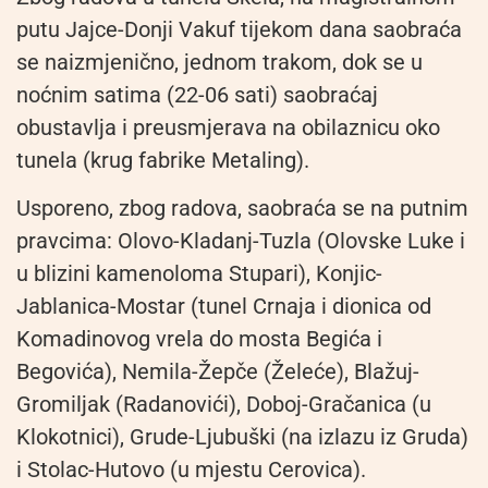
putu Jajce-Donji Vakuf tijekom dana saobraća
se naizmjenično, jednom trakom, dok se u
noćnim satima (22-06 sati) saobraćaj
obustavlja i preusmjerava na obilaznicu oko
tunela (krug fabrike Metaling).
Usporeno, zbog radova, saobraća se na putnim
pravcima: Olovo-Kladanj-Tuzla (Olovske Luke i
u blizini kamenoloma Stupari), Konjic-
Jablanica-Mostar (tunel Crnaja i dionica od
Komadinovog vrela do mosta Begića i
Begovića), Nemila-Žepče (Želeće), Blažuj-
Gromiljak (Radanovići), Doboj-Gračanica (u
Klokotnici), Grude-Ljubuški (na izlazu iz Gruda)
i Stolac-Hutovo (u mjestu Cerovica).