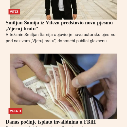
VITEZ
Smiljan Šamija iz Viteza predstavio novu pjesmu
„Vjeruj bratu“
Vitežanin Smiljan Šamija objavio je novu autorsku pjesmu
pod nazivom „Vjeruj bratu“, donoseći publici glazbenu...
VIJESTI
Danas počinje isplata invalidnina u FBiH