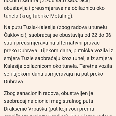
noćnim satima (22-06 sati) saobraćaj
obustavlja i preusmjerava na obilaznicu oko
tunela (krug fabrike Metaling).
Na putu Tuzla-Kalesija (zbog radova u tunelu
Čaklovići), saobraćaj se obustavlja od 22 do 06
sati i preusmjerava na alternativni pravac
preko Dubrava. Tijekom dana, putnička vozila iz
smjera Tuzle saobraćaju kroz tunel, a iz smjera
Kalesije obilaznicom oko tunela. Teretna vozila
se i tijekom dana usmjeravaju na put preko
Dubrava.
Zbog sanacionih radova, obustavljen je
saobraćaj na dionici magistralnog puta
Draksenić-Vrbaška (put koji vodi prema