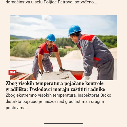
domaćinstva u selu Poljice Petrovo, potvrđeno...
BIH
Zbog visokih temperatura pojačane kontrole
gradilišta: Poslodavci moraju zaštititi radnike
Zbog ekstremno visokih temperatura, Inspektorat Brčko
distrikta pojačao je nadzor nad gradilištima i drugim
poslovima...