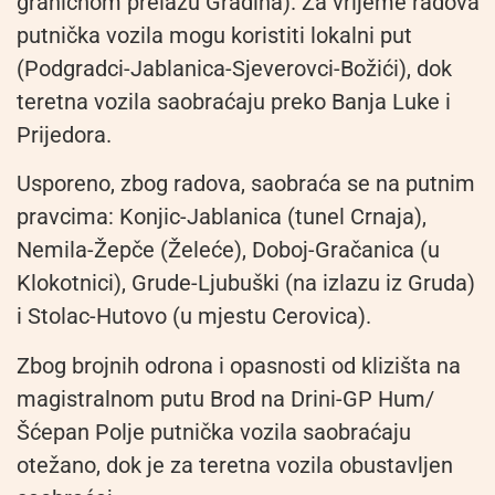
graničnom prelazu Gradina). Za vrijeme radova
putnička vozila mogu koristiti lokalni put
(Podgradci-Jablanica-Sjeverovci-Božići), dok
teretna vozila saobraćaju preko Banja Luke i
Prijedora.
Usporeno, zbog radova, saobraća se na putnim
pravcima: Konjic-Jablanica (tunel Crnaja),
Nemila-Žepče (Želeće), Doboj-Gračanica (u
Klokotnici), Grude-Ljubuški (na izlazu iz Gruda)
i Stolac-Hutovo (u mjestu Cerovica).
Zbog brojnih odrona i opasnosti od klizišta na
magistralnom putu Brod na Drini-GP Hum/
Šćepan Polje putnička vozila saobraćaju
otežano, dok je za teretna vozila obustavljen