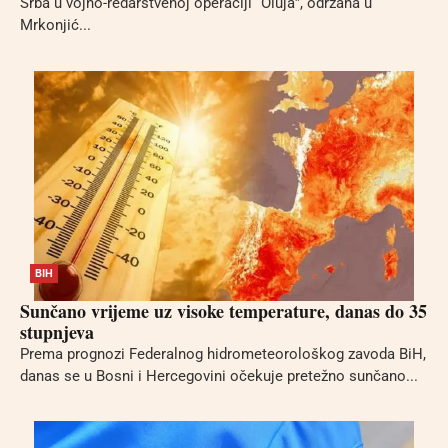
Srba u vojno-redarstvenoj operaciji “Oluja”, održana u
Mrkonjić...
BIH
Sunčano vrijeme uz visoke temperature, danas do 35
stupnjeva
Prema prognozi Federalnog hidrometeorološkog zavoda BiH,
danas se u Bosni i Hercegovini očekuje pretežno sunčano...