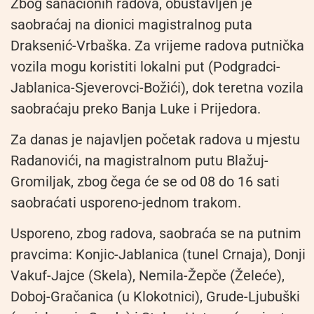
Zbog sanacionih radova, obustavljen je
saobraćaj na dionici magistralnog puta
Draksenić-Vrbaška. Za vrijeme radova putnička
vozila mogu koristiti lokalni put (Podgradci-
Jablanica-Sjeverovci-Božići), dok teretna vozila
saobraćaju preko Banja Luke i Prijedora.
Za danas je najavljen početak radova u mjestu
Radanovići, na magistralnom putu Blažuj-
Gromiljak, zbog čega će se od 08 do 16 sati
saobraćati usporeno-jednom trakom.
Usporeno, zbog radova, saobraća se na putnim
pravcima: Konjic-Jablanica (tunel Crnaja), Donji
Vakuf-Jajce (Skela), Nemila-Žepče (Želeće),
Doboj-Gračanica (u Klokotnici), Grude-Ljubuški