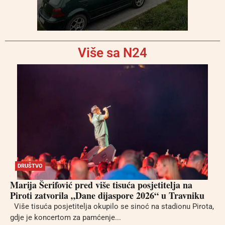
Više sa N24
DRUŠTVO
Marija Šerifović pred više tisuća posjetitelja na
Piroti zatvorila „Dane dijaspore 2026“ u Travniku
Više tisuća posjetitelja okupilo se sinoć na stadionu Pirota,
gdje je koncertom za pamćenje...