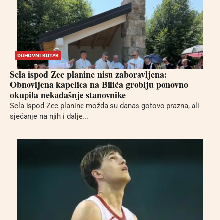
DUHOVNI KUTAK
Sela ispod Zec planine nisu zaboravljena:
Obnovljena kapelica na Bilića groblju ponovno
okupila nekadašnje stanovnike
Sela ispod Zec planine možda su danas gotovo prazna, ali
sjećanje na njih i dalje...