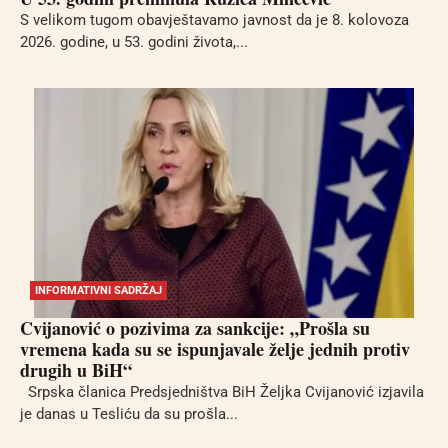
S velikom tugom obavještavamo javnost da je 8. kolovoza
2026. godine, u 53. godini života,...
INFORMATIVNI SADRŽAJ
Cvijanović o pozivima za sankcije: „Prošla su
vremena kada su se ispunjavale želje jednih protiv
drugih u BiH“
Srpska članica Predsjedništva BiH Željka Cvijanović izjavila
je danas u Tesliću da su prošla...