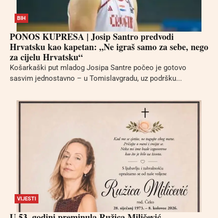
BIH
PONOS KUPRESA | Josip Santro predvodi
Hrvatsku kao kapetan: „Ne igraš samo za sebe, nego
za cijelu Hrvatsku“
Košarkaški put mladog Josipa Santre počeo je gotovo
sasvim jednostavno – u Tomislavgradu, uz podršku...
VIJESTI
U 53. godini preminula Ružica Miličević