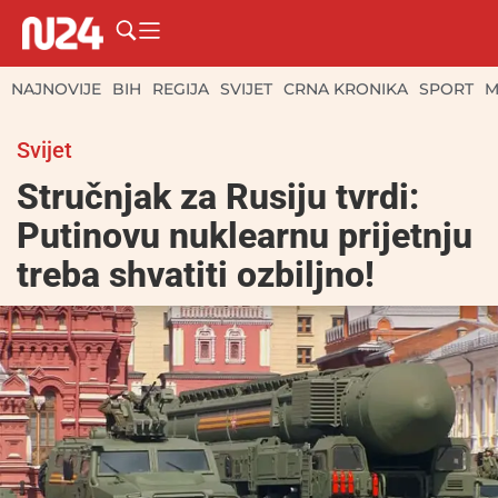
NAJNOVIJE
BIH
REGIJA
SVIJET
CRNA KRONIKA
SPORT
M
Svijet
Stručnjak za Rusiju tvrdi:
Putinovu nuklearnu prijetnju
treba shvatiti ozbiljno!