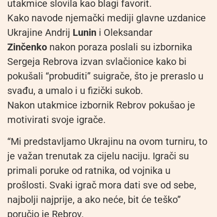
utakmice slovila kao blagi favorit.
Kako navode njemački mediji glavne uzdanice
Ukrajine Andrij
Lunin
i Oleksandar
Zinčenko
nakon poraza poslali su izbornika
Sergeja Rebrova izvan svlačionice kako bi
pokušali “probuditi” suigrače, što je preraslo u
svađu, a umalo i u fizički sukob.
Nakon utakmice izbornik Rebrov pokušao je
motivirati svoje igrače.
“Mi predstavljamo Ukrajinu na ovom turniru, to
je važan trenutak za cijelu naciju. Igrači su
primali poruke od ratnika, od vojnika u
prošlosti. Svaki igrač mora dati sve od sebe,
najbolji najprije, a ako neće, bit će teško”
poručio je Rebrov.