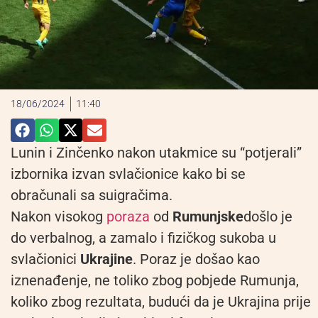
18/06/2024
11:40
Lunin i Zinčenko nakon utakmice su “potjerali”
izbornika izvan svlačionice kako bi se
obračunali sa suigračima.
Nakon visokog
poraza
od
Rumunjske
došlo je
do verbalnog, a zamalo i fizičkog sukoba u
svlačionici
Ukrajine
. Poraz je došao kao
iznenađenje, ne toliko zbog pobjede Rumunja,
koliko zbog rezultata, budući da je Ukrajina prije