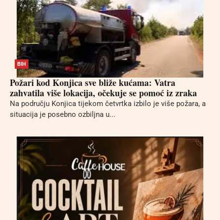
BIH
Požari kod Konjica sve bliže kućama: Vatra
zahvatila više lokacija, očekuje se pomoć iz zraka
Na području Konjica tijekom četvrtka izbilo je više požara, a
situacija je posebno ozbiljna u...