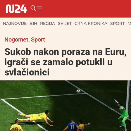
NAJNOVIJE
BIH
REGIJA
SVIJET
CRNA KRONIKA
SPORT
M
Nogomet
,
Sport
Sukob nakon poraza na Euru,
igrači se zamalo potukli u
svlačionici