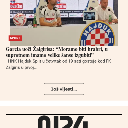
SPORT
Garcia uoči Žalgirisa: “Moramo biti hrabri, u
suprotnom imamo velike šanse izgubiti”
HNK Hajduk Split u četvrtak od 19 sati gostuje kod FK
Žalgiris u prvoj...
Još vijesti...