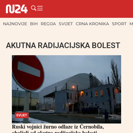
NAJNOVIJE
BIH
REGIJA
SVIJET
CRNA KRONIKA
SPORT
M
AKUTNA RADIJACIJSKA BOLEST
SVIJET
Ruski vojnici žurno odlaze iz Černobila,
oboljeli od akutne radijacijske bolesti