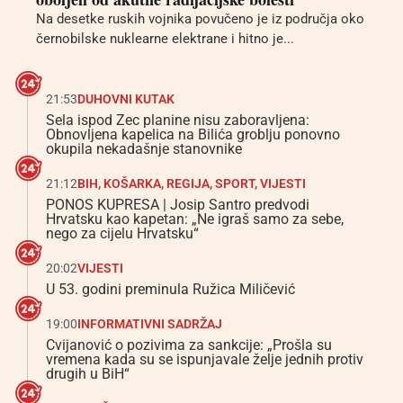
Na desetke ruskih vojnika povučeno je iz područja oko
černobilske nuklearne elektrane i hitno je...
21:53
DUHOVNI KUTAK
Sela ispod Zec planine nisu zaboravljena:
Obnovljena kapelica na Bilića groblju ponovno
okupila nekadašnje stanovnike
21:12
BIH
,
KOŠARKA
,
REGIJA
,
SPORT
,
VIJESTI
PONOS KUPRESA | Josip Santro predvodi
Hrvatsku kao kapetan: „Ne igraš samo za sebe,
nego za cijelu Hrvatsku“
20:02
VIJESTI
U 53. godini preminula Ružica Miličević
19:00
INFORMATIVNI SADRŽAJ
Cvijanović o pozivima za sankcije: „Prošla su
vremena kada su se ispunjavale želje jednih protiv
drugih u BiH“