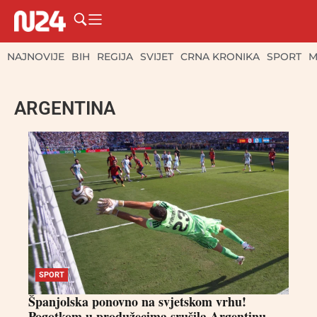
NAJNOVIJE
BIH
REGIJA
SVIJET
CRNA KRONIKA
SPORT
M
ARGENTINA
SPORT
Španjolska ponovno na svjetskom vrhu!
Pogotkom u produžecima srušila Argentinu