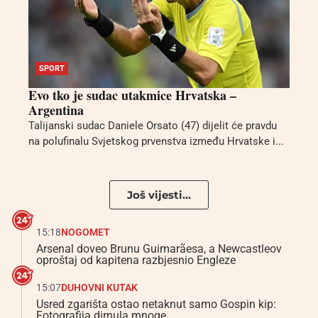
SPORT
Evo tko je sudac utakmice Hrvatska –
Argentina
Talijanski sudac Daniele Orsato (47) dijelit će pravdu
na polufinalu Svjetskog prvenstva između Hrvatske i...
Još vijesti...
15:18
NOGOMET
Arsenal doveo Brunu Guimarãesa, a Newcastleov
oproštaj od kapitena razbjesnio Engleze
15:07
DUHOVNI KUTAK
Usred zgarišta ostao netaknut samo Gospin kip:
Fotografija dirnula mnoge