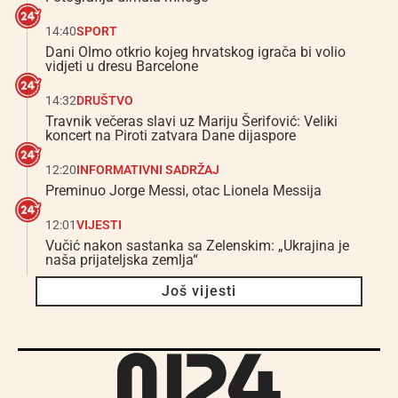
14:40
SPORT
Dani Olmo otkrio kojeg hrvatskog igrača bi volio
vidjeti u dresu Barcelone
14:32
DRUŠTVO
Travnik večeras slavi uz Mariju Šerifović: Veliki
koncert na Piroti zatvara Dane dijaspore
12:20
INFORMATIVNI SADRŽAJ
Preminuo Jorge Messi, otac Lionela Messija
12:01
VIJESTI
Vučić nakon sastanka sa Zelenskim: „Ukrajina je
naša prijateljska zemlja“
Još vijesti