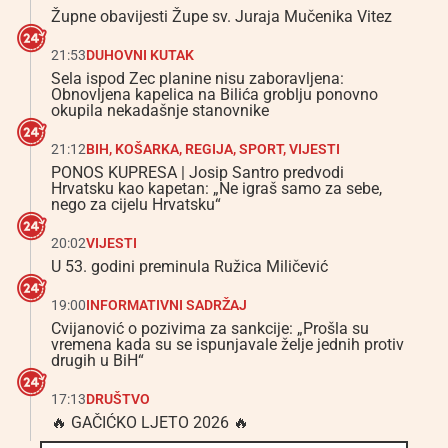
Župne obavijesti Župe sv. Juraja Mučenika Vitez
21:53
DUHOVNI KUTAK
Sela ispod Zec planine nisu zaboravljena:
Obnovljena kapelica na Bilića groblju ponovno
okupila nekadašnje stanovnike
21:12
BIH
,
KOŠARKA
,
REGIJA
,
SPORT
,
VIJESTI
PONOS KUPRESA | Josip Santro predvodi
Hrvatsku kao kapetan: „Ne igraš samo za sebe,
nego za cijelu Hrvatsku“
20:02
VIJESTI
U 53. godini preminula Ružica Miličević
19:00
INFORMATIVNI SADRŽAJ
Cvijanović o pozivima za sankcije: „Prošla su
vremena kada su se ispunjavale želje jednih protiv
drugih u BiH“
17:13
DRUŠTVO
🔥 GAČIĆKO LJETO 2026 🔥