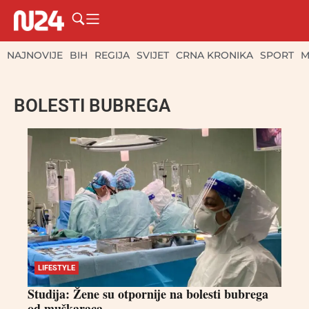
NAJNOVIJE
BIH
REGIJA
SVIJET
CRNA KRONIKA
SPORT
M
BOLESTI BUBREGA
LIFESTYLE
Studija: Žene su otpornije na bolesti bubrega
od muškaraca