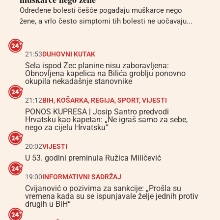
Određene bolesti češće pogađaju muškarce nego
žene, a vrlo često simptomi tih bolesti ne uočavaju...
21:53
DUHOVNI KUTAK
Sela ispod Zec planine nisu zaboravljena:
Obnovljena kapelica na Bilića groblju ponovno
okupila nekadašnje stanovnike
21:12
BIH
,
KOŠARKA
,
REGIJA
,
SPORT
,
VIJESTI
PONOS KUPRESA | Josip Santro predvodi
Hrvatsku kao kapetan: „Ne igraš samo za sebe,
nego za cijelu Hrvatsku“
20:02
VIJESTI
U 53. godini preminula Ružica Miličević
19:00
INFORMATIVNI SADRŽAJ
Cvijanović o pozivima za sankcije: „Prošla su
vremena kada su se ispunjavale želje jednih protiv
drugih u BiH“