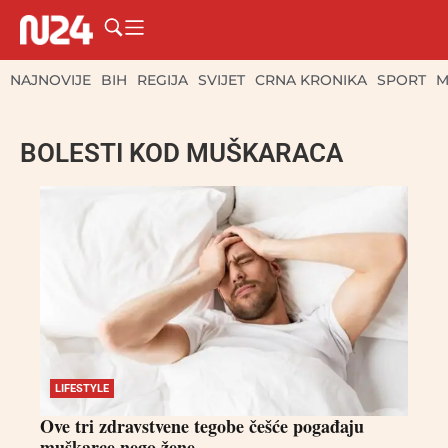
NAJNOVIJE
BIH
REGIJA
SVIJET
CRNA KRONIKA
SPORT
M
BOLESTI KOD MUŠKARACA
LIFESTYLE
Ove tri zdravstvene tegobe češće pogađaju
muškarce nego žene