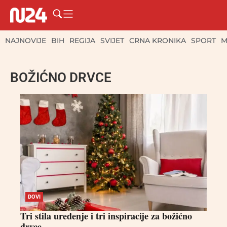
NAJNOVIJE
BIH
REGIJA
SVIJET
CRNA KRONIKA
SPORT
M
BOŽIĆNO DRVCE
DOVI
Tri stila uređenje i tri inspiracije za božićno
drvce