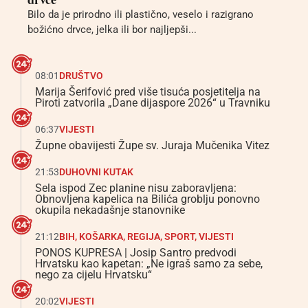
Bilo da je prirodno ili plastično, veselo i razigrano
božićno drvce, jelka ili bor najljepši...
08:01
DRUŠTVO
Marija Šerifović pred više tisuća posjetitelja na
Piroti zatvorila „Dane dijaspore 2026“ u Travniku
06:37
VIJESTI
Župne obavijesti Župe sv. Juraja Mučenika Vitez
21:53
DUHOVNI KUTAK
Sela ispod Zec planine nisu zaboravljena:
Obnovljena kapelica na Bilića groblju ponovno
okupila nekadašnje stanovnike
21:12
BIH
,
KOŠARKA
,
REGIJA
,
SPORT
,
VIJESTI
PONOS KUPRESA | Josip Santro predvodi
Hrvatsku kao kapetan: „Ne igraš samo za sebe,
nego za cijelu Hrvatsku“
20:02
VIJESTI