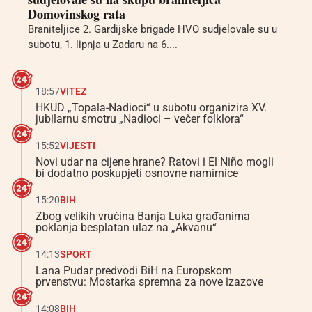
Domovinskog rata
Braniteljice 2. Gardijske brigade HVO sudjelovale su u
subotu, 1. lipnja u Zadaru na 6....
18:57
VITEZ
HKUD „Topala-Nadioci“ u subotu organizira XV.
jubilarnu smotru „Nadioci – večer folklora“
15:52
VIJESTI
Novi udar na cijene hrane? Ratovi i El Niño mogli
bi dodatno poskupjeti osnovne namirnice
15:20
BIH
Zbog velikih vrućina Banja Luka građanima
poklanja besplatan ulaz na „Akvanu“
14:13
SPORT
Lana Pudar predvodi BiH na Europskom
prvenstvu: Mostarka spremna za nove izazove
14:08
BIH