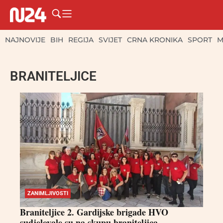
NAJNOVIJE
BIH
REGIJA
SVIJET
CRNA KRONIKA
SPORT
M
BRANITELJICE
ZANIMLJIVOSTI
Braniteljice 2. Gardijske brigade HVO
sudjelovale su na skupu braniteljica