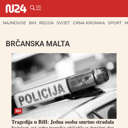
NAJNOVIJE
BIH
REGIJA
SVIJET
CRNA KRONIKA
SPORT
M
BRČANSKA MALTA
BIH
Tragedija u BiH: Jedna osoba smrtno stradala