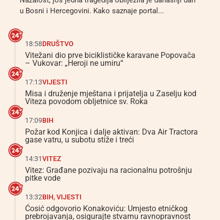
Nažalost, još jedna tragedija obilježila je današnji dan
u Bosni i Hercegovini. Kako saznaje portal...
18:58
DRUŠTVO
Vitežani dio prve biciklističke karavane Popovača
– Vukovar: „Heroji ne umiru“
17:13
VIJESTI
Misa i druženje mještana i prijatelja u Zaselju kod
Viteza povodom obljetnice sv. Roka
17:09
BIH
Požar kod Konjica i dalje aktivan: Dva Air Tractora
gase vatru, u subotu stiže i treći
14:31
VITEZ
Vitez: Građane pozivaju na racionalnu potrošnju
pitke vode
13:32
BIH
,
VIJESTI
Ćosić odgovorio Konakoviću: Umjesto etničkog
prebrojavanja, osigurajte stvarnu ravnopravnost