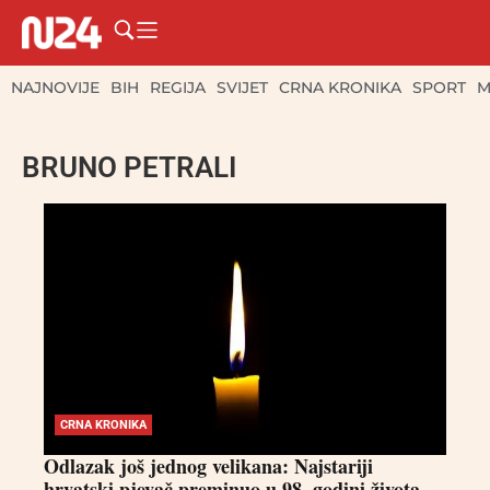
NAJNOVIJE
BIH
REGIJA
SVIJET
CRNA KRONIKA
SPORT
M
BRUNO PETRALI
CRNA KRONIKA
Odlazak još jednog velikana: Najstariji
hrvatski pjevač preminuo u 98. godini života