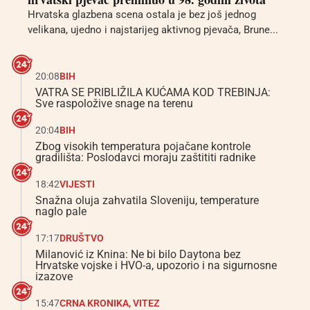
Hrvatska glazbena scena ostala je bez još jednog
velikana, ujedno i najstarijeg aktivnog pjevača, Brune...
20:08
BIH
VATRA SE PRIBLIŽILA KUĆAMA KOD TREBINJA:
Sve raspoložive snage na terenu
20:04
BIH
Zbog visokih temperatura pojačane kontrole
gradilišta: Poslodavci moraju zaštititi radnike
18:42
VIJESTI
Snažna oluja zahvatila Sloveniju, temperature
naglo pale
17:17
DRUŠTVO
Milanović iz Knina: Ne bi bilo Daytona bez
Hrvatske vojske i HVO-a, upozorio i na sigurnosne
izazove
15:47
CRNA KRONIKA
,
VITEZ