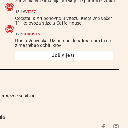
zahvatila više lokacija, očekuje se pomoć iz zraka
13:16
VITEZ
Cocktail & Art ponovno u Vitezu: Kreativna večer
11. kolovoza stiže u Caffe House
12:40
DRUŠTVO
Donja Večeriska: Uz pomoć donatora dom bi do
zime trebao dobiti krov
Još vijesti
akodnevne servisne
nja