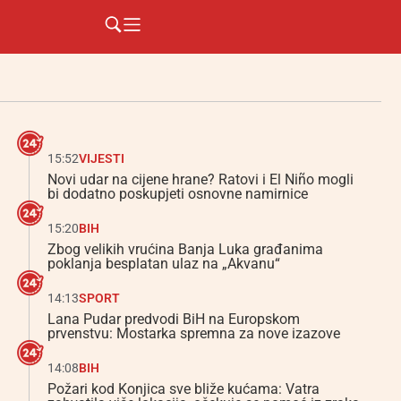
15:52
VIJESTI
Novi udar na cijene hrane? Ratovi i El Niño mogli
bi dodatno poskupjeti osnovne namirnice
15:20
BIH
Zbog velikih vrućina Banja Luka građanima
poklanja besplatan ulaz na „Akvanu“
14:13
SPORT
Lana Pudar predvodi BiH na Europskom
prvenstvu: Mostarka spremna za nove izazove
14:08
BIH
Požari kod Konjica sve bliže kućama: Vatra