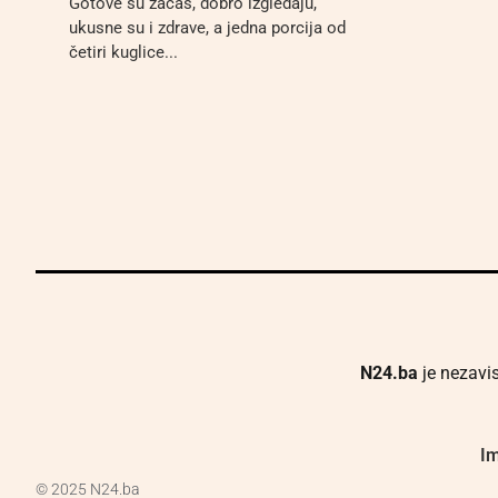
Gotove su začas, dobro izgledaju,
ukusne su i zdrave, a jedna porcija od
četiri kuglice...
N24.ba
je nezavis
Im
© 2025 N24.ba