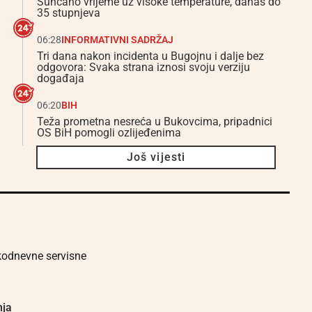
Sunčano vrijeme uz visoke temperature, danas do
35 stupnjeva
06:28
INFORMATIVNI SADRŽAJ
Tri dana nakon incidenta u Bugojnu i dalje bez
odgovora: Svaka strana iznosi svoju verziju
događaja
06:20
BIH
Teža prometna nesreća u Bukovcima, pripadnici
OS BiH pomogli ozlijeđenima
Još vijesti
akodnevne servisne
nja