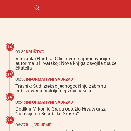
09:39
DRUŠTVO
Vitežanka Đurđica Čilić među najprodavanijim
autorima u Hrvatskoj: Nova knjiga osvojila tisuće
čitatelja
06:50
INFORMATIVNI SADRŽAJ
Travnik: Sud izrekao jednogodišnju zabranu
približavanja maloljetnoj žrtvi nasilja
06:45
INFORMATIVNI SADRŽAJ
Dodik u Mrkonjić Gradu optužio Hrvatsku za
“agresiju na Republiku Srpsku”
06:37
BIH
,
VRIJEME