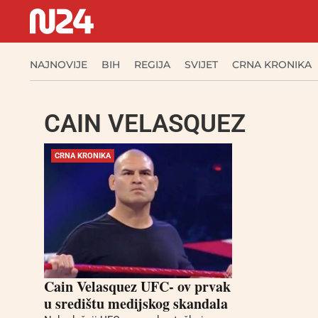
NAJNOVIJE
BIH
REGIJA
SVIJET
CRNA KRONIKA
CAIN VELASQUEZ
CRNA KRONIKA
Cain Velasquez UFC- ov prvak
u središtu medijskog skandala