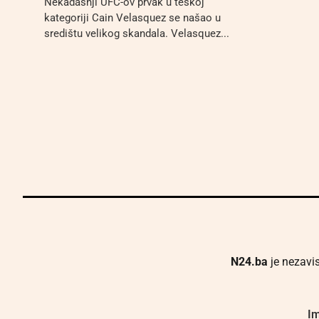
Nekadašnji UFC-ov prvak u teškoj
kategoriji Cain Velasquez se našao u
središtu velikog skandala. Velasquez...
N24.ba
je nezavis
Im