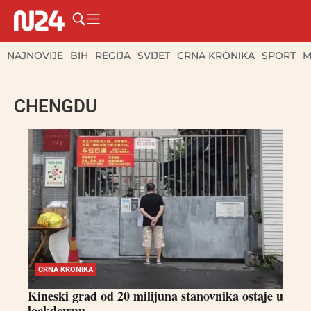
NAJNOVIJE
BIH
REGIJA
SVIJET
CRNA KRONIKA
SPORT
M
CHENGDU
CRNA KRONIKA
Kineski grad od 20 milijuna stanovnika ostaje u
lockdownu