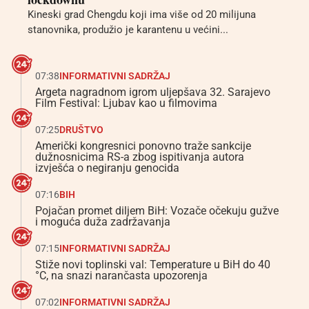
Kineski grad Chengdu koji ima više od 20 milijuna
stanovnika, produžio je karantenu u većini...
07:38
INFORMATIVNI SADRŽAJ
Argeta nagradnom igrom uljepšava 32. Sarajevo
Film Festival: Ljubav kao u filmovima
07:25
DRUŠTVO
Američki kongresnici ponovno traže sankcije
dužnosnicima RS-a zbog ispitivanja autora
izvješća o negiranju genocida
07:16
BIH
Pojačan promet diljem BiH: Vozače očekuju gužve
i moguća duža zadržavanja
07:15
INFORMATIVNI SADRŽAJ
Stiže novi toplinski val: Temperature u BiH do 40
°C, na snazi narančasta upozorenja
07:02
INFORMATIVNI SADRŽAJ