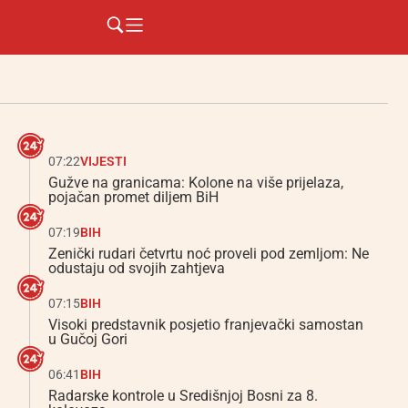
07:22
VIJESTI
Gužve na granicama: Kolone na više prijelaza,
pojačan promet diljem BiH
07:19
BIH
Zenički rudari četvrtu noć proveli pod zemljom: Ne
odustaju od svojih zahtjeva
07:15
BIH
Visoki predstavnik posjetio franjevački samostan
u Gučoj Gori
06:41
BIH
Radarske kontrole u Središnjoj Bosni za 8.