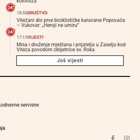
kolovoza
18:58
DRUŠTVO
Vitežani dio prve biciklističke karavane Popovača
– Vukovar: „Heroji ne umiru“
17:13
VIJESTI
Misa i druženje mještana i prijatelja u Zaselju kod
Viteza povodom obljetnice sv. Roka
Još vijesti
akodnevne servisne
nja