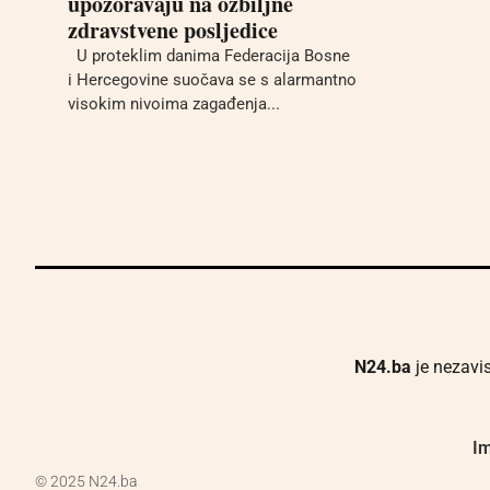
upozoravaju na ozbiljne
zdravstvene posljedice
U proteklim danima Federacija Bosne
i Hercegovine suočava se s alarmantno
visokim nivoima zagađenja...
N24.ba
je nezavis
Im
© 2025 N24.ba