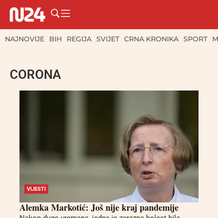
NAJNOVIJE
BIH
REGIJA
SVIJET
CRNA KRONIKA
SPORT
M
CORONA
VIJESTI
Alemka Markotić: Još nije kraj pandemije