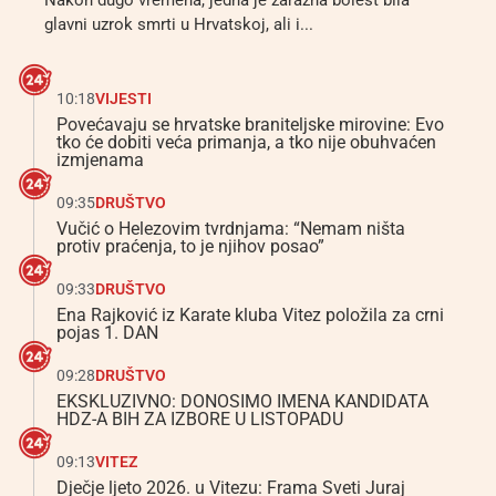
Nakon dugo vremena, jedna je zarazna bolest bila
glavni uzrok smrti u Hrvatskoj, ali i...
10:18
VIJESTI
Povećavaju se hrvatske braniteljske mirovine: Evo
tko će dobiti veća primanja, a tko nije obuhvaćen
izmjenama
09:35
DRUŠTVO
Vučić o Helezovim tvrdnjama: “Nemam ništa
protiv praćenja, to je njihov posao”
09:33
DRUŠTVO
Ena Rajković iz Karate kluba Vitez položila za crni
pojas 1. DAN
09:28
DRUŠTVO
EKSKLUZIVNO: DONOSIMO IMENA KANDIDATA
HDZ-A BIH ZA IZBORE U LISTOPADU
09:13
VITEZ
Dječje ljeto 2026. u Vitezu: Frama Sveti Juraj