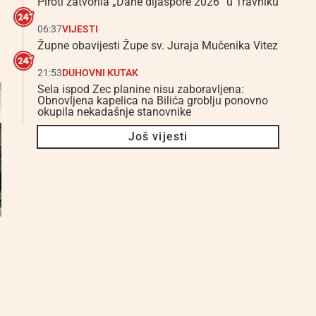
Piroti zatvorila „Dane dijaspore 2026“ u Travniku
06:37
VIJESTI
Župne obavijesti Župe sv. Juraja Mučenika Vitez
21:53
DUHOVNI KUTAK
Sela ispod Zec planine nisu zaboravljena:
Obnovljena kapelica na Bilića groblju ponovno
okupila nekadašnje stanovnike
Još vijesti