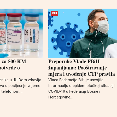
BIH
u za 500 KM
Preporuke Vlade FBiH
potvrde o
županijama: Pooštravanje
mjera i uvođenje CTP pravila
dnike u JU Dom zdravlja
Vlada Federacije BiH je usvojila
vo u posljednje vrijeme
informaciju o epidemiološkoj situaciji
 telefonom...
COVID-19 u Federaciji Bosne i
Hercegovine...