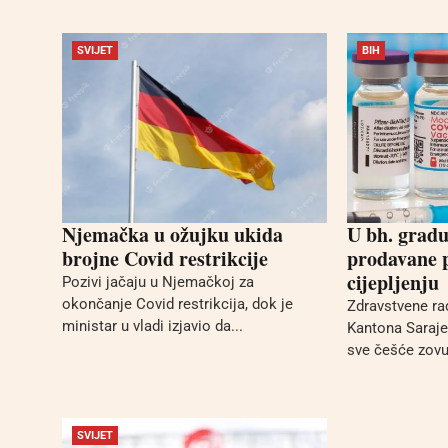
SVIJET
BIH
Njemačka u ožujku ukida
U bh. grad
brojne Covid restrikcije
prodavane 
cijepljenju
Pozivi jačaju u Njemačkoj za
okončanje Covid restrikcija, dok je
Zdravstvene ra
ministar u vladi izjavio da...
Kantona Saraje
sve češće zovu
SVIJET