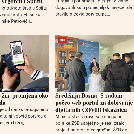
 Vrgorcu i Splitu
Europski parlament i europske vlade
dogovorili su u ponedjeljak navečer da
no odvjetništvo u Splitu
pravila o covid potvrdama...
žnicu protiv vlasnika i
inike Petrović i...
BIH
ažna promjena oko
Središnja Bosna: S radom
rda
počeo web portal za dobivanje
digitalnih COVID iskaznica
je od danas omogućeno
gitalnih covid-potvrda o
Ministarstvo zdravstva i socijalne
meljem brzog
politike ŽSB uspješno je realiziralo
projekt putem kojeg građani ŽSB od...