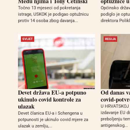
Među njima i Tony Cetinski
optužnice u
Točno 13 mjeseci od pokretanja
Općinsko držav
istrage, USKOK je podigao optužnicu
podiglo je optu
protiv 14 osoba zbog davanja...
direktora Polikl
SVIJET
REGIJA
Devet država EU-a potpuno
Od danas v
ukinulo covid kontrole za
covid-potv
ulazak
U HRVATSKOJ 
izdavanje EU di
Devet članica EU-a i Schengena u
preboljenju te
potpunosti je ukinulo covid mjere za
antigenskog...
ulazak u zemlju,...