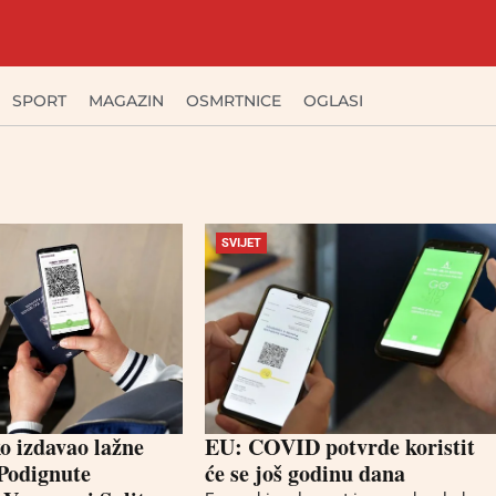
SPORT
MAGAZIN
OSMRTNICE
OGLASI
SVIJET
ko izdavao lažne
EU: COVID potvrde koristit
Podignute
će se još godinu dana