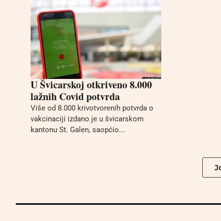
U Švicarskoj otkriveno 8.000
lažnih Covid potvrda
Više od 8.000 krivotvorenih potvrda o
vakcinaciji izdano je u švicarskom
kantonu St. Galen, saopćio...
Jo