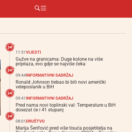
11:51
VIJESTI
Gužve na granicama: Duge kolone na više
prijelaza, evo gdje se najviše čeka
09:44
INFORMATIVNI SADRŽAJ
Ronald Johnson trebao bi biti novi američki
veleposlanik u BiH
09:41
INFORMATIVNI SADRŽAJ
Pred nama novi toplinski val: Temperature u BiH
dosezat će i 41 stupanj
08:01
DRUŠTVO
Marija Šerifović pred više tisuća posjetitelja na