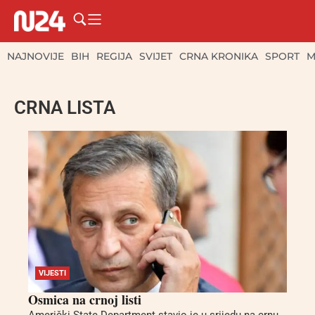
NAJNOVIJE
BIH
REGIJA
SVIJET
CRNA KRONIKA
SPORT
M
CRNA LISTA
VIJESTI
Osmica na crnoj listi