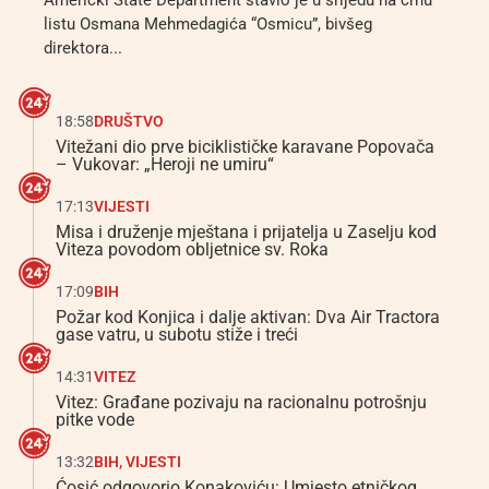
Američki State Department stavio je u srijedu na crnu
listu Osmana Mehmedagića “Osmicu”, bivšeg
direktora...
18:58
DRUŠTVO
Vitežani dio prve biciklističke karavane Popovača
– Vukovar: „Heroji ne umiru“
17:13
VIJESTI
Misa i druženje mještana i prijatelja u Zaselju kod
Viteza povodom obljetnice sv. Roka
17:09
BIH
Požar kod Konjica i dalje aktivan: Dva Air Tractora
gase vatru, u subotu stiže i treći
14:31
VITEZ
Vitez: Građane pozivaju na racionalnu potrošnju
pitke vode
13:32
BIH
,
VIJESTI
Ćosić odgovorio Konakoviću: Umjesto etničkog