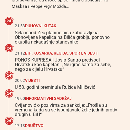
MUKA vam je od uvode špice Psića u ophodnji, PJ
Masksa i Peppe Pig? Možda...
21:53
DUHOVNI KUTAK
Sela ispod Zec planine nisu zaboravljena:
Obnovljena kapelica na Bilića groblju ponovno
okupila nekadašnje stanovnike
21:12
BIH
,
KOŠARKA
,
REGIJA
,
SPORT
,
VIJESTI
PONOS KUPRESA | Josip Santro predvodi
Hrvatsku kao kapetan: „Ne igraš samo za sebe,
nego za cijelu Hrvatsku“
20:02
VIJESTI
U 53. godini preminula Ružica Miličević
19:00
INFORMATIVNI SADRŽAJ
Cvijanović o pozivima za sankcije: „Prošla su
vremena kada su se ispunjavale želje jednih protiv
drugih u BiH“
17:13
DRUŠTVO