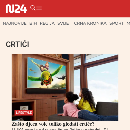
NAJNOVIJE
BIH
REGIJA
SVIJET
CRNA KRONIKA
SPORT
M
CRTIĆI
LIFESTYLE
Zašto djeca vole toliko gledati crtiće?