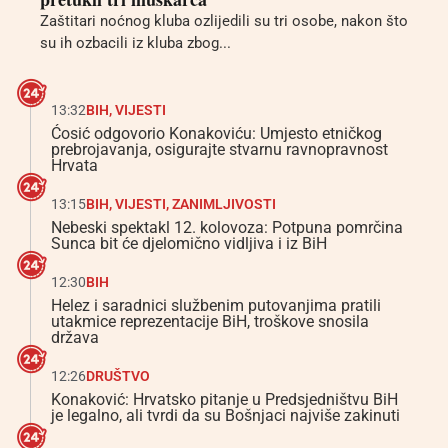
Zaštitari noćnog kluba ozlijedili su tri osobe, nakon što
su ih ozbacili iz kluba zbog...
13:32
BIH
,
VIJESTI
Ćosić odgovorio Konakoviću: Umjesto etničkog
prebrojavanja, osigurajte stvarnu ravnopravnost
Hrvata
13:15
BIH
,
VIJESTI
,
ZANIMLJIVOSTI
Nebeski spektakl 12. kolovoza: Potpuna pomrčina
Sunca bit će djelomično vidljiva i iz BiH
12:30
BIH
Helez i saradnici službenim putovanjima pratili
utakmice reprezentacije BiH, troškove snosila
država
12:26
DRUŠTVO
Konaković: Hrvatsko pitanje u Predsjedništvu BiH
je legalno, ali tvrdi da su Bošnjaci najviše zakinuti