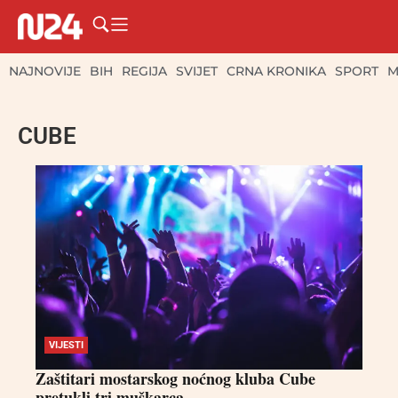
NAJNOVIJE
BIH
REGIJA
SVIJET
CRNA KRONIKA
SPORT
M
CUBE
VIJESTI
Zaštitari mostarskog noćnog kluba Cube
pretukli tri muškarca