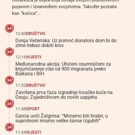
Čuvarkuća je biljka koja osvaja svojom jedinstvenom
pojavom i izvanrednim svojstvima. Također poznata
kao “kućica”...
12:40
DRUŠTVO
Donja Večeriska: Uz pomoć donatora dom bi do
zime trebao dobiti krov
12:16
VIJESTI
Međunarodna akcija: Uhićeni osumnjičeni za
krijumčarenje više od 900 migranata preko
Balkana i BiH
11:52
DRUŠTVO
Završena prva faza izgradnje lovačke kuće na
Osoju: Zajedništvom do novih uspjeha
11:48
SPORT
Garcia uoči Žalgirisa: “Moramo biti hrabri, u
suprotnom imamo velike šanse izgubiti”
11:34
VIJESTI