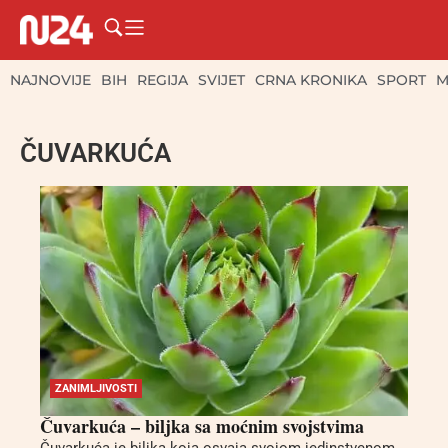
NAJNOVIJE
BIH
REGIJA
SVIJET
CRNA KRONIKA
SPORT
M
ČUVARKUĆA
ZANIMLJIVOSTI
Čuvarkuća – biljka sa moćnim svojstvima