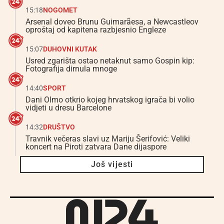
15:18
NOGOMET
Arsenal doveo Brunu Guimarãesa, a Newcastleov
oproštaj od kapitena razbjesnio Engleze
15:07
DUHOVNI KUTAK
Usred zgarišta ostao netaknut samo Gospin kip:
Fotografija dirnula mnoge
14:40
SPORT
Dani Olmo otkrio kojeg hrvatskog igrača bi volio
vidjeti u dresu Barcelone
14:32
DRUŠTVO
Travnik večeras slavi uz Mariju Šerifović: Veliki
koncert na Piroti zatvara Dane dijaspore
Još vijesti