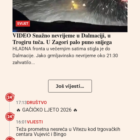
SVIJET
VIDEO Snažno nevrijeme u Dalmaciji, u
Trogiru tuča. U Zagori palo puno snijega
HLADNA fronta u večernjim satima stigla je do
Dalmacije. Jako grmljavinsko nevrijeme oko 21:30
zahvatilo...
Još vijesti...
17:13
DRUŠTVO
🔥 GAČIĆKO LJETO 2026 🔥
16:01
VIJESTI
Teža prometna nesreća u Vitezu kod trgovačkih
centara Vujević i Bingo