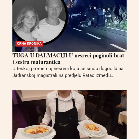
CRNA KRONIKA
TUGA U DALMACIJI U nesreći poginuli brat
i sestra maturantica
U teškoj prometnoj nesreći koja se sinoć dogodila na
Jadranskoj magistrali na predjelu Ratac između...