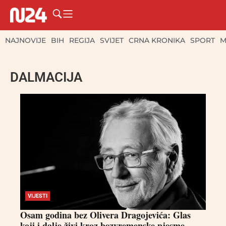
NAJNOVIJE
BIH
REGIJA
SVIJET
CRNA KRONIKA
SPORT
M
DALMACIJA
VIJESTI
Osam godina bez Olivera Dragojevića: Glas
koji i dalje živi kroz bezvremenske pjesme