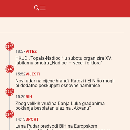
18:57
VITEZ
HKUD „Topala-Nadioci“ u subotu organizira XV.
jubilarnu smotru „Nadioci – večer folklora“
15:52
VIJESTI
Novi udar na cijene hrane? Ratovi i El Niño mogli
bi dodatno poskupjeti osnovne namirnice
15:20
BIH
Zbog velikih vrućina Banja Luka građanima
poklanja besplatan ulaz na „Akvanu“
14:13
SPORT
Lana Pudar predvodi BiH na Europskom