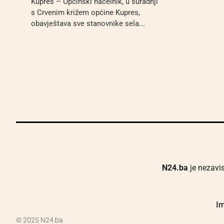
Kupres – Općinski načelnik, u suradnji
s Crvenim križem općine Kupres,
obavještava sve stanovnike sela...
N24.ba
je nezavis
Im
© 2025 N24.ba