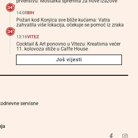
prvenstvu: Mostarka spremna za nove izazove
14:08
BIH
Požari kod Konjica sve bliže kućama: Vatra
zahvatila više lokacija, očekuje se pomoć iz zraka
13:16
VITEZ
Cocktail & Art ponovno u Vitezu: Kreativna večer
11. kolovoza stiže u Caffe House
Još vijesti
akodnevne servisne
nja