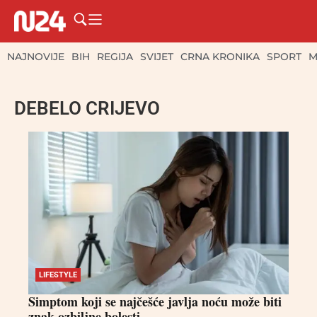
NAJNOVIJE
BIH
REGIJA
SVIJET
CRNA KRONIKA
SPORT
M
DEBELO CRIJEVO
LIFESTYLE
Simptom koji se najčešće javlja noću može biti
znak ozbiljne bolesti