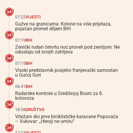
07:22
VIJESTI
Gužve na granicama: Kolone na više prijelaza,
pojačan promet diljem BiH
07:19
BIH
Zenički rudari četvrtu noć proveli pod zemljom: Ne
odustaju od svojih zahtjeva
07:15
BIH
Visoki predstavnik posjetio franjevački samostan
u Gučoj Gori
06:41
BIH
Radarske kontrole u Središnjoj Bosni za 8.
kolovoza
18:58
DRUŠTVO
Vitežani dio prve biciklističke karavane Popovača
– Vukovar: „Heroji ne umiru“
17:13
VIJESTI