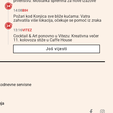
prvenstvu: Mostarka spremna za nove izazove
14:08
BIH
Požari kod Konjica sve bliže kućama: Vatra
zahvatila više lokacija, očekuje se pomoć iz zraka
13:16
VITEZ
Cocktail & Art ponovno u Vitezu: Kreativna večer
11. kolovoza stiže u Caffe House
Još vijesti
akodnevne servisne
nja