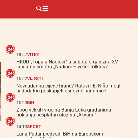
18:57
VITEZ
HKUD „Topala-Nadioci“ u subotu organizira XV.
jubilarnu smotru „Nadioci – večer folklora“
15:52
VIJESTI
Novi udar na cijene hrane? Ratovi i El Niño mogli
bi dodatno poskupjeti osnovne namirnice
15:20
BIH
Zbog velikih vrućina Banja Luka građanima
poklanja besplatan ulaz na „Akvanu“
14:13
SPORT
Lana Pudar predvodi BiH na Europskom