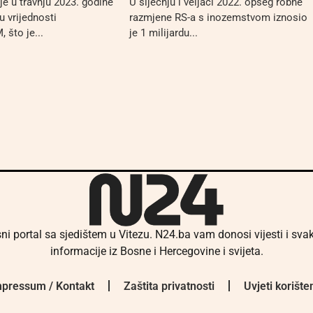
je u travnju 2023. godine
U siječnju i veljači 2022. opseg robne
u vrijednosti
razmjene RS-a s inozemstvom iznosio
 što je...
je 1 milijardu...
ni portal sa sjedištem u Vitezu. N24.ba vam donosi vijesti i sv
informacije iz Bosne i Hercegovine i svijeta.
pressum / Kontakt
Zaštita privatnosti
Uvjeti korište