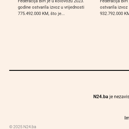
Federacija BiH je u kolovozu 2023.
Federacija BiH 
godine ostvarila izvoz u vrijednosti
ostvarila izvoz 
775.492.000 KM, što je...
932.792.000 KM,
N24.ba
je nezavis
Im
© 2025 N24.ba