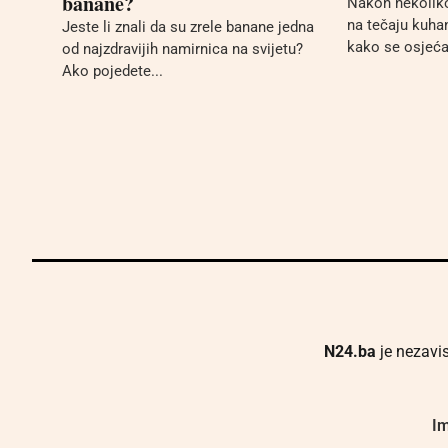
banane?
Nakon nekoliko
na tečaju kuhanj
Jeste li znali da su zrele banane jedna
kako se osjećaj
od najzdravijih namirnica na svijetu?
Ako pojedete...
N24.ba
je nezavis
Im