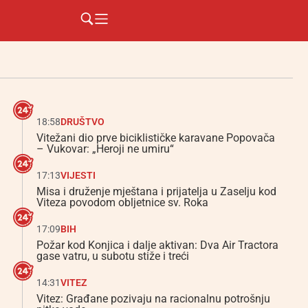
18:58
DRUŠTVO
Vitežani dio prve biciklističke karavane Popovača
– Vukovar: „Heroji ne umiru“
17:13
VIJESTI
Misa i druženje mještana i prijatelja u Zaselju kod
Viteza povodom obljetnice sv. Roka
17:09
BIH
Požar kod Konjica i dalje aktivan: Dva Air Tractora
gase vatru, u subotu stiže i treći
14:31
VITEZ
Vitez: Građane pozivaju na racionalnu potrošnju